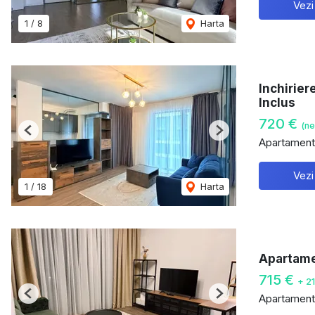
Vezi
1
/
8
Harta
Inchirier
Inclus
720 €
(ne
Previous
Next
Apartament 
Vezi
1
/
18
Harta
Apartame
715 €
+ 2
Apartament 
Previous
Next