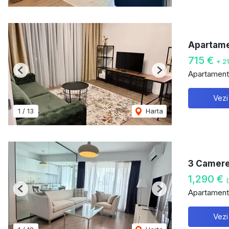
Apartame
715 €
+ 2
Apartament 
Previous
Next
Vezi
1
/
13
Harta
3 Camere 
1,290 €
(
Apartament 
Previous
Next
Vezi