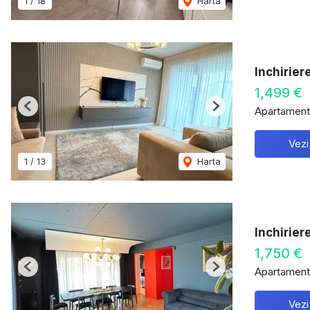
1
/
18
Harta
Inchirier
1,499 €
Apartament 
Previous
Next
Vezi
1
/
13
Harta
Inchirie
1,750 €
Apartament 
Previous
Next
Vezi