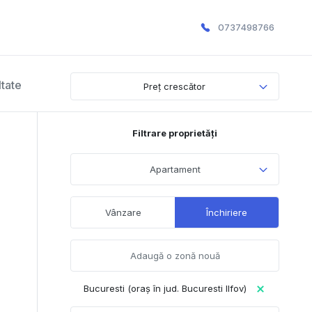
0737498766
ltate
Preț crescător
Filtrare proprietăți
Apartament
Vânzare
Închiriere
Bucuresti (oraș în jud. Bucuresti Ilfov)