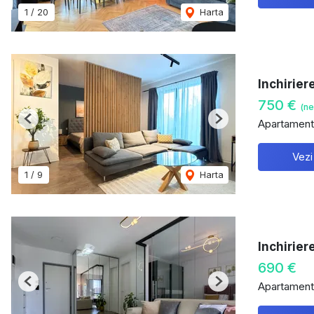
1
/
20
Harta
Inchirier
750 €
(ne
Apartament 
Previous
Next
Vezi
1
/
9
Harta
Inchirier
690 €
Apartament 
Previous
Next