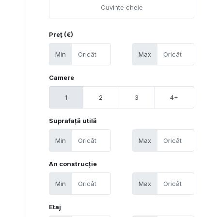
Preț (€)
Min
Max
Camere
1
2
3
4+
Suprafață utilă
Min
Max
An construcție
Min
Max
Etaj