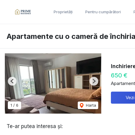
Proprietăți
Pentru cumpărători
Apartamente cu o cameră de închiria
Inchirie
650 €
Apartament 
Previous
Next
Vezi
1
/
6
Harta
Te-ar putea interesa și: