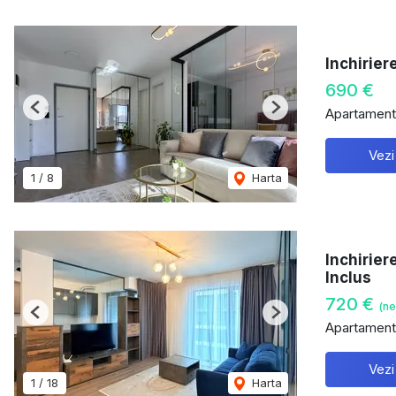
Inchirier
690 €
Apartament 
Previous
Next
Vezi
1
/
8
Harta
Inchirier
Inclus
720 €
(ne
Previous
Next
Apartament 
Vezi
1
/
18
Harta