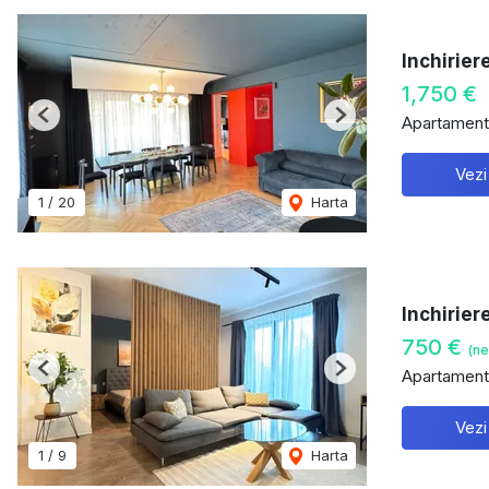
Inchirie
1,750 €
Apartament 
Previous
Next
Vezi
1
/
20
Harta
Inchirier
750 €
(ne
Apartament 
Previous
Next
Vezi
1
/
9
Harta