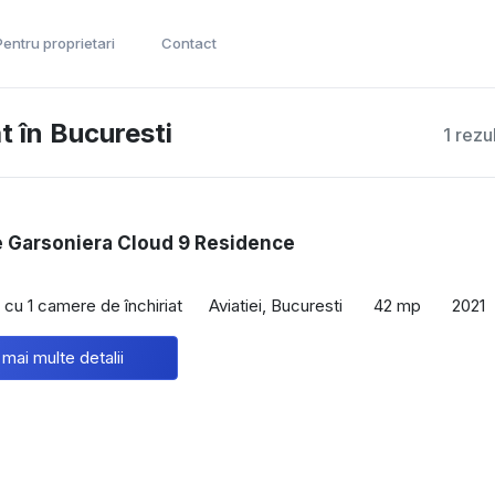
Pentru proprietari
Contact
t în Bucuresti
1 rezu
re Garsoniera Cloud 9 Residence
cu 1 camere de închiriat
Aviatiei, Bucuresti
42 mp
2021
 mai multe detalii