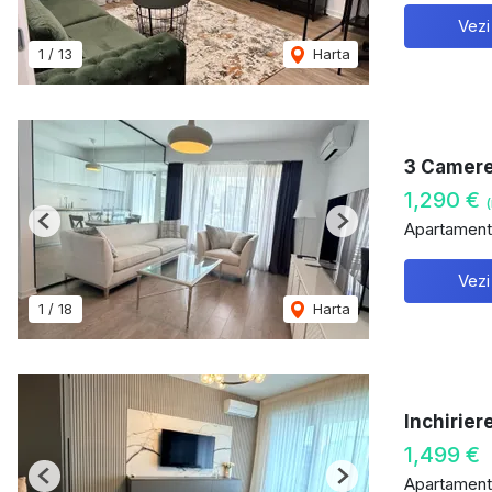
Vezi
1
/
13
Harta
3 Camere 
1,290 €
(
Apartament 
Previous
Next
Vezi
1
/
18
Harta
Inchirier
1,499 €
Apartament 
Previous
Next