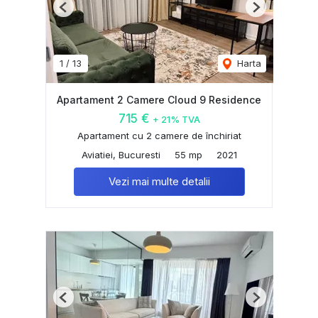
Previous
Next
1
/
13
Harta
Apartament 2 Camere Cloud 9 Residence
715 €
+ 21% TVA
Apartament cu 2 camere de închiriat
Aviatiei, Bucuresti
55 mp
2021
Vezi mai multe detalii
Previous
Next