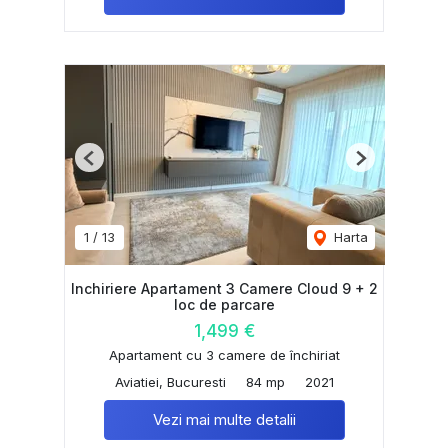
Previous
Next
1
/
13
Harta
Inchiriere Apartament 3 Camere Cloud 9 + 2
loc de parcare
1,499 €
Apartament cu 3 camere de închiriat
Aviatiei, Bucuresti
84 mp
2021
Vezi mai multe detalii