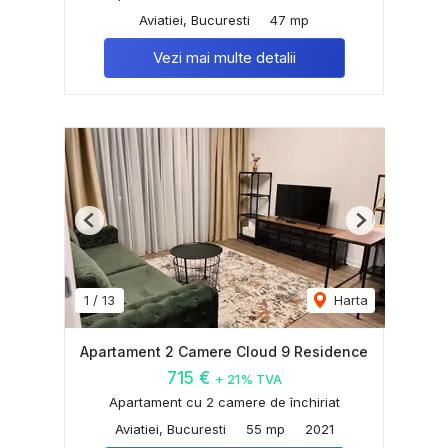
Aviatiei, Bucuresti
47 mp
Vezi mai multe detalii
Previous
Next
1
/
13
Harta
Apartament 2 Camere Cloud 9 Residence
715 €
+ 21% TVA
Apartament cu 2 camere de închiriat
Aviatiei, Bucuresti
55 mp
2021