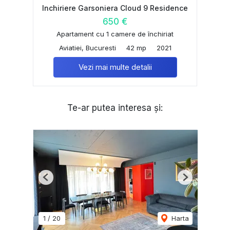
Inchiriere Garsoniera Cloud 9 Residence
650 €
Apartament cu 1 camere de închiriat
Aviatiei, Bucuresti
42 mp
2021
Vezi mai multe detalii
Te-ar putea interesa și:
Previous
Next
1
/
20
Harta