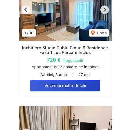
Previous
Next
1
/
18
Harta
Inchiriere Studio Dublu Cloud 9 Residence
Faza 1 Loc Parcare Inclus
720 €
(negociabil)
Apartament cu 2 camere de închiriat
Aviatiei, Bucuresti
47 mp
Vezi mai multe detalii