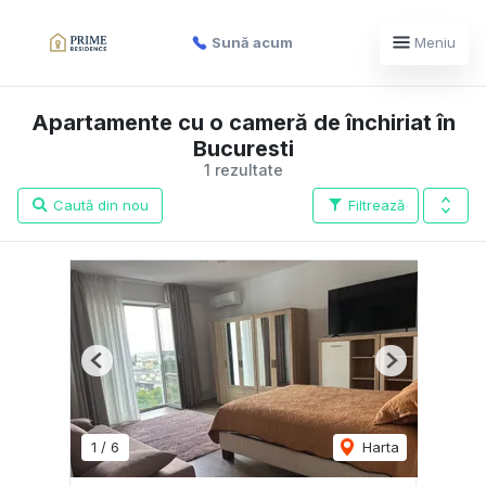
Sună acum
Meniu
Apartamente cu o cameră de închiriat în
Bucuresti
1 rezultate
Caută din nou
Filtrează
Previous
Next
1
/
6
Harta