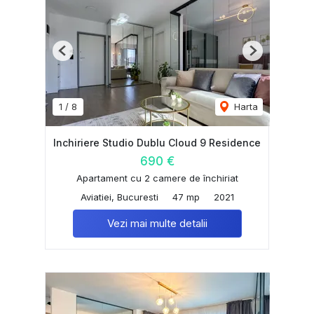
Previous
Next
1
/
8
Harta
Inchiriere Studio Dublu Cloud 9 Residence
690 €
Apartament cu 2 camere de închiriat
Aviatiei, Bucuresti
47 mp
2021
Vezi mai multe detalii