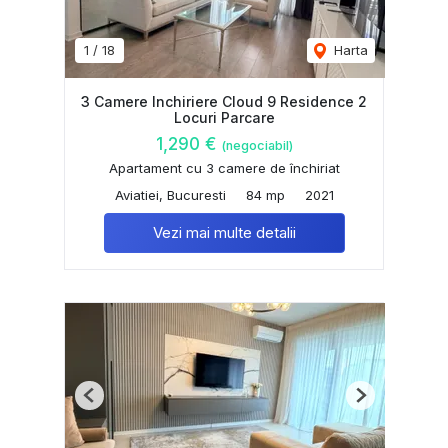
1
/
18
Harta
3 Camere Inchiriere Cloud 9 Residence 2
Locuri Parcare
1,290 €
(negociabil)
Apartament cu 3 camere de închiriat
Aviatiei, Bucuresti
84 mp
2021
Vezi mai multe detalii
Previous
Next