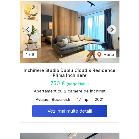
Previous
Next
1
/
9
Harta
Inchiriere Studio Dublu Cloud 9 Residence
Prima Inchiriere
750 €
(negociabil)
Apartament cu 2 camere de închiriat
Aviatiei, Bucuresti
47 mp
2021
Vezi mai multe detalii