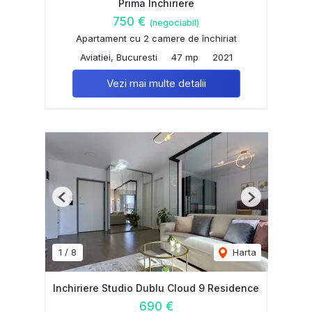
Prima Inchiriere
750 €
(negociabil)
Apartament cu 2 camere de închiriat
Aviatiei, Bucuresti
47 mp
2021
Vezi mai multe detalii
Previous
Next
1
/
8
Harta
Inchiriere Studio Dublu Cloud 9 Residence
690 €