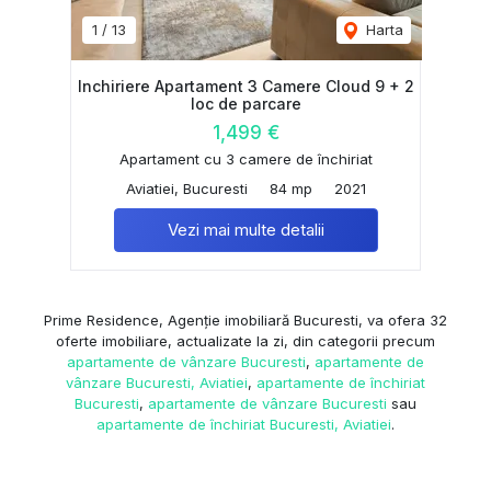
1
/
13
Harta
Inchiriere Apartament 3 Camere Cloud 9 + 2
loc de parcare
1,499 €
Apartament cu 3 camere de închiriat
Aviatiei, Bucuresti
84 mp
2021
Vezi mai multe detalii
Prime Residence, Agenție imobiliară Bucuresti, va ofera 32
oferte imobiliare, actualizate la zi, din categorii precum
apartamente de vânzare Bucuresti
,
apartamente de
vânzare Bucuresti, Aviatiei
,
apartamente de închiriat
Bucuresti
,
apartamente de vânzare Bucuresti
sau
apartamente de închiriat Bucuresti, Aviatiei
.