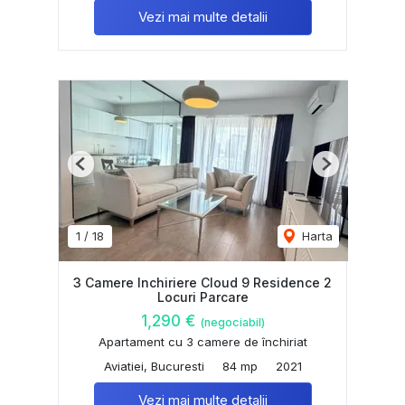
Vezi mai multe detalii
Previous
Next
1
/
18
Harta
3 Camere Inchiriere Cloud 9 Residence 2
Locuri Parcare
1,290 €
(negociabil)
Apartament cu 3 camere de închiriat
Aviatiei, Bucuresti
84 mp
2021
Vezi mai multe detalii