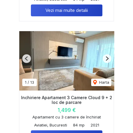
Vezi mai multe detalii
Previous
Next
1
/
13
Harta
Inchiriere Apartament 3 Camere Cloud 9 + 2
loc de parcare
1,499 €
Apartament cu 3 camere de închiriat
Aviatiei, Bucuresti
84 mp
2021