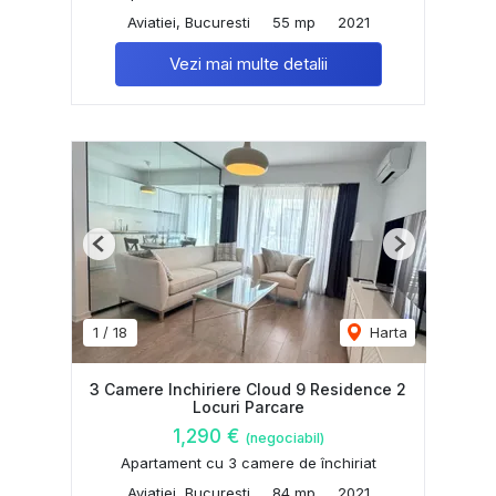
Aviatiei, Bucuresti
55 mp
2021
Vezi mai multe detalii
Previous
Next
1
/
18
Harta
3 Camere Inchiriere Cloud 9 Residence 2
Locuri Parcare
1,290 €
(negociabil)
Apartament cu 3 camere de închiriat
Aviatiei, Bucuresti
84 mp
2021