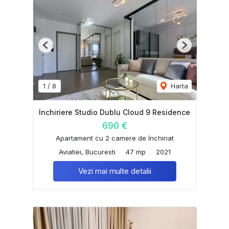
Previous
Next
1
/
8
Harta
Inchiriere Studio Dublu Cloud 9 Residence
690 €
Apartament cu 2 camere de închiriat
Aviatiei, Bucuresti
47 mp
2021
Vezi mai multe detalii