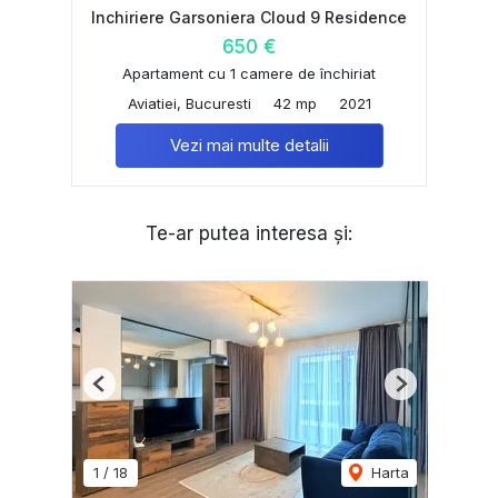
Inchiriere Garsoniera Cloud 9 Residence
650 €
Apartament cu 1 camere de închiriat
Aviatiei, Bucuresti
42 mp
2021
Vezi mai multe detalii
Te-ar putea interesa și:
Previous
Next
1
/
18
Harta