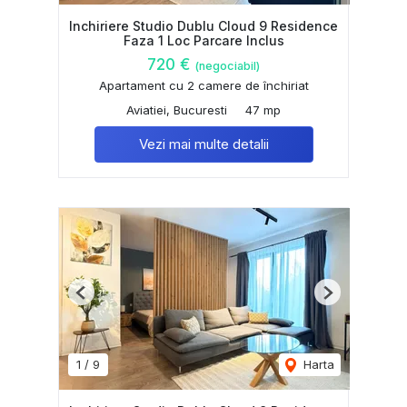
Inchiriere Studio Dublu Cloud 9 Residence
Faza 1 Loc Parcare Inclus
720 €
(negociabil)
Apartament cu 2 camere de închiriat
Aviatiei, Bucuresti
47 mp
Vezi mai multe detalii
Previous
Next
1
/
9
Harta