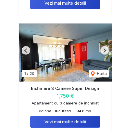
Vezi mai multe detalii
Previous
Next
1
/
20
Harta
Inchiriere 3 Camere Super Design
1,750 €
Apartament cu 3 camere de închiriat
Polona, Bucuresti
94.6 mp
Vezi mai multe detalii