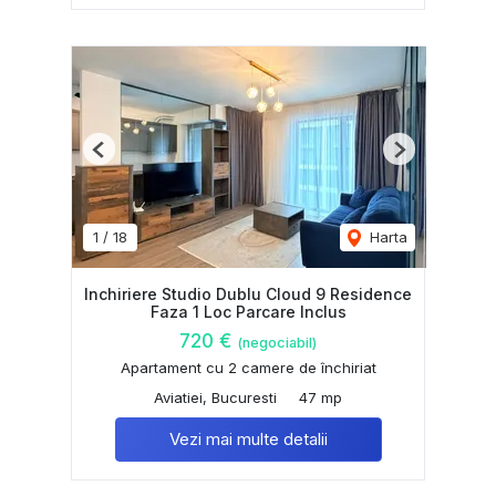
Previous
Next
1
/
18
Harta
Inchiriere Studio Dublu Cloud 9 Residence
Faza 1 Loc Parcare Inclus
720 €
(negociabil)
Apartament cu 2 camere de închiriat
Aviatiei, Bucuresti
47 mp
Vezi mai multe detalii