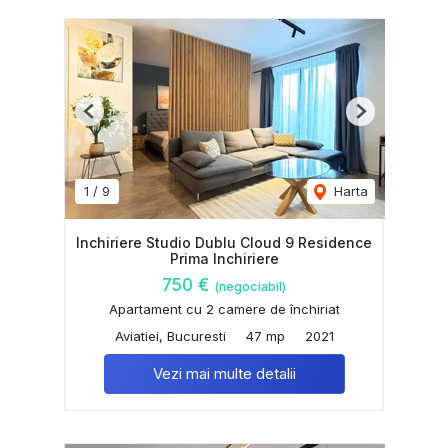
Previous
Next
1
/
9
Harta
Inchiriere Studio Dublu Cloud 9 Residence
Prima Inchiriere
750 €
(negociabil)
Apartament cu 2 camere de închiriat
Aviatiei, Bucuresti
47 mp
2021
Vezi mai multe detalii