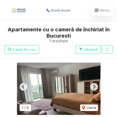
Sună acum
Meniu
Apartamente cu o cameră de închiriat în
Bucuresti
1 rezultate
Caută din nou
Filtrează
Previous
Next
1
/
6
Harta