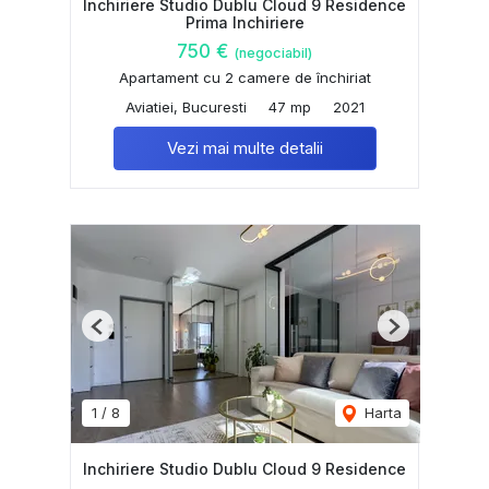
Inchiriere Studio Dublu Cloud 9 Residence
Prima Inchiriere
750 €
(negociabil)
Apartament cu 2 camere de închiriat
Aviatiei, Bucuresti
47 mp
2021
Vezi mai multe detalii
Previous
Next
1
/
8
Harta
Inchiriere Studio Dublu Cloud 9 Residence