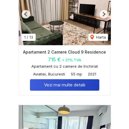
Previous
Next
1
/
13
Harta
Apartament 2 Camere Cloud 9 Residence
715 €
+ 21% TVA
Apartament cu 2 camere de închiriat
Aviatiei, Bucuresti
55 mp
2021
Vezi mai multe detalii