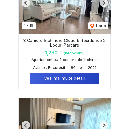
Previous
Next
1
/
18
Harta
3 Camere Inchiriere Cloud 9 Residence 2
Locuri Parcare
1,290 €
(negociabil)
Apartament cu 3 camere de închiriat
Aviatiei, Bucuresti
84 mp
2021
Vezi mai multe detalii
Previous
Next