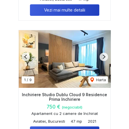
Vezi mai multe detalii
Previous
Next
1
/
9
Harta
Inchiriere Studio Dublu Cloud 9 Residence
Prima Inchiriere
750 €
(negociabil)
Apartament cu 2 camere de închiriat
Aviatiei, Bucuresti
47 mp
2021