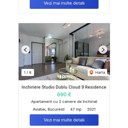
Vezi mai multe detalii
Previous
Next
1
/
8
Harta
Inchiriere Studio Dublu Cloud 9 Residence
690 €
Apartament cu 2 camere de închiriat
Aviatiei, Bucuresti
47 mp
2021
Vezi mai multe detalii