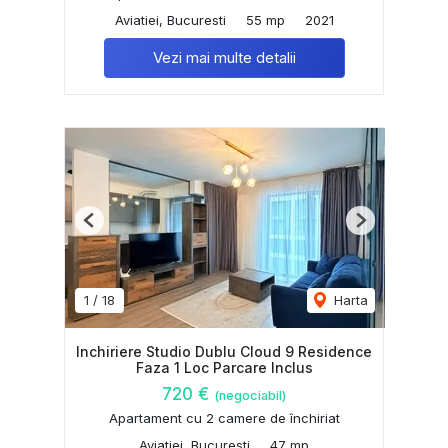
Aviatiei, Bucuresti
55 mp
2021
Vezi mai multe detalii
Previous
Next
1
/
18
Harta
Inchiriere Studio Dublu Cloud 9 Residence
Faza 1 Loc Parcare Inclus
720 €
(negociabil)
Apartament cu 2 camere de închiriat
Aviatiei, Bucuresti
47 mp