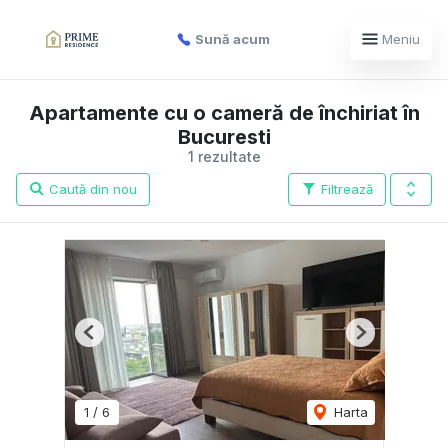
Sună acum
Meniu
Apartamente cu o cameră de închiriat în
Bucuresti
1 rezultate
Caută din nou
Filtrează
Previous
Next
1
/
6
Harta