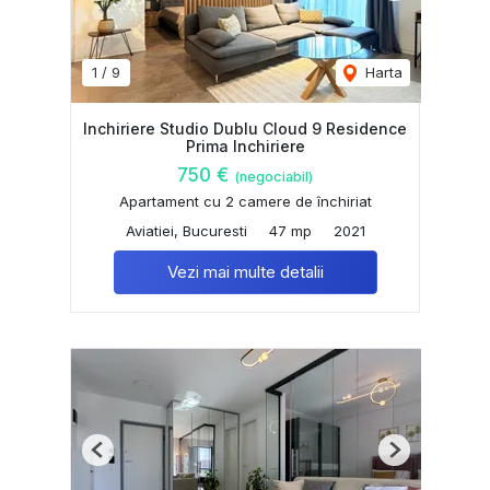
1
/
9
Harta
Inchiriere Studio Dublu Cloud 9 Residence
Prima Inchiriere
750 €
(negociabil)
Apartament cu 2 camere de închiriat
Aviatiei, Bucuresti
47 mp
2021
Vezi mai multe detalii
Previous
Next