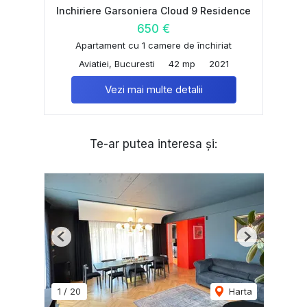
Inchiriere Garsoniera Cloud 9 Residence
650 €
Apartament cu 1 camere de închiriat
Aviatiei, Bucuresti
42 mp
2021
Vezi mai multe detalii
Te-ar putea interesa și:
Previous
Next
1
/
20
Harta