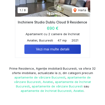
1
/
8
Harta
Inchiriere Studio Dublu Cloud 9 Residence
690 €
Apartament cu 2 camere de închiriat
Aviatiei, Bucuresti
47 mp
2021
Vezi mai multe detalii
Prime Residence, Agenție imobiliară Bucuresti, va ofera 32
oferte imobiliare, actualizate la zi, din categorii precum
apartamente de vânzare Bucuresti
,
apartamente de
vânzare Bucuresti, Aviatiei
,
apartamente de închiriat
Bucuresti
,
apartamente de vânzare Bucuresti
sau
apartamente de închiriat Bucuresti, Aviatiei
.