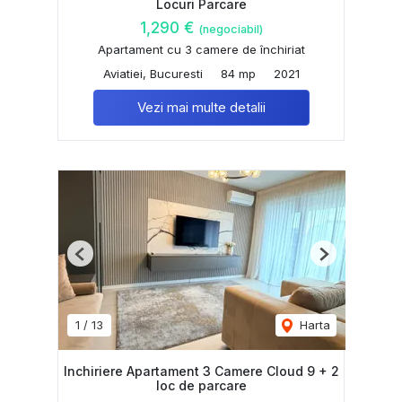
Locuri Parcare
1,290 €
(negociabil)
Apartament cu 3 camere de închiriat
Aviatiei, Bucuresti
84 mp
2021
Vezi mai multe detalii
Previous
Next
1
/
13
Harta
Inchiriere Apartament 3 Camere Cloud 9 + 2
loc de parcare