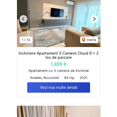
Previous
Next
1
/
13
Harta
Inchiriere Apartament 3 Camere Cloud 9 + 2
loc de parcare
1,499 €
Apartament cu 3 camere de închiriat
Aviatiei, Bucuresti
84 mp
2021
Vezi mai multe detalii