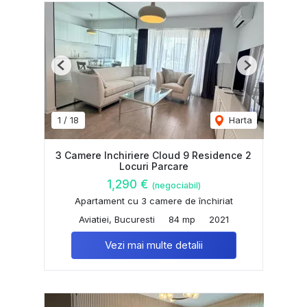
Previous
Next
1
/
18
Harta
3 Camere Inchiriere Cloud 9 Residence 2
Locuri Parcare
1,290 €
(negociabil)
Apartament cu 3 camere de închiriat
Aviatiei, Bucuresti
84 mp
2021
Vezi mai multe detalii