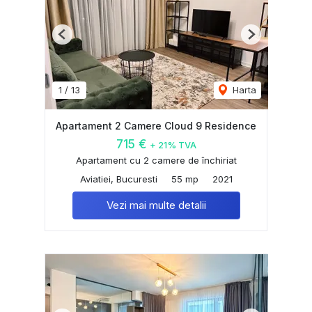
Previous
Next
1
/
13
Harta
Apartament 2 Camere Cloud 9 Residence
715 €
+ 21% TVA
Apartament cu 2 camere de închiriat
Aviatiei, Bucuresti
55 mp
2021
Vezi mai multe detalii