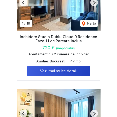
Previous
Next
1
/
18
Harta
Inchiriere Studio Dublu Cloud 9 Residence
Faza 1 Loc Parcare Inclus
720 €
(negociabil)
Apartament cu 2 camere de închiriat
Aviatiei, Bucuresti
47 mp
Vezi mai multe detalii
Previous
Next