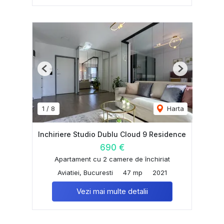
Previous
Next
1
/
8
Harta
Inchiriere Studio Dublu Cloud 9 Residence
690 €
Apartament cu 2 camere de închiriat
Aviatiei, Bucuresti
47 mp
2021
Vezi mai multe detalii