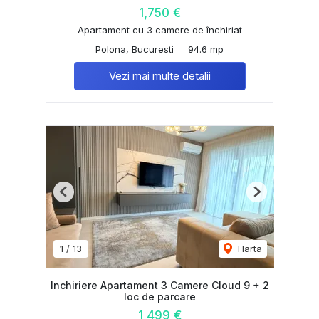
1,750 €
Apartament cu 3 camere de închiriat
Polona, Bucuresti
94.6 mp
Vezi mai multe detalii
Previous
Next
1
/
13
Harta
Inchiriere Apartament 3 Camere Cloud 9 + 2
loc de parcare
1,499 €