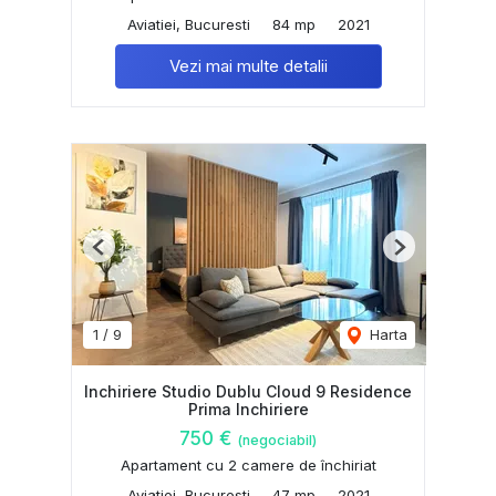
Aviatiei, Bucuresti
84 mp
2021
Vezi mai multe detalii
Previous
Next
1
/
9
Harta
Inchiriere Studio Dublu Cloud 9 Residence
Prima Inchiriere
750 €
(negociabil)
Apartament cu 2 camere de închiriat
Aviatiei, Bucuresti
47 mp
2021