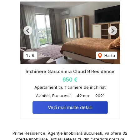
Previous
Next
1
/
6
Harta
Inchiriere Garsoniera Cloud 9 Residence
650 €
Apartament cu 1 camere de închiriat
Aviatiei, Bucuresti
42 mp
2021
Vezi mai multe detalii
Prime Residence, Agenție imobiliară Bucuresti, va ofera 32
oferte imobiliare, actualizate la zi, din categorii precum