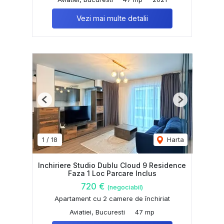
Vezi mai multe detalii
Previous
Next
1
/
18
Harta
Inchiriere Studio Dublu Cloud 9 Residence
Faza 1 Loc Parcare Inclus
720 €
(negociabil)
Apartament cu 2 camere de închiriat
Aviatiei, Bucuresti
47 mp