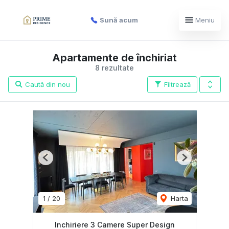
Sună acum
Meniu
Apartamente de închiriat
8 rezultate
Caută din nou
Filtrează
Previous
Next
1
/
20
Harta
Inchiriere 3 Camere Super Design