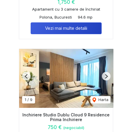
1,750 €
Apartament cu 3 camere de închiriat
Polona, Bucuresti
94.6 mp
Vezi mai multe detalii
Previous
Next
1
/
9
Harta
Inchiriere Studio Dublu Cloud 9 Residence
Prima Inchiriere
750 €
(negociabil)