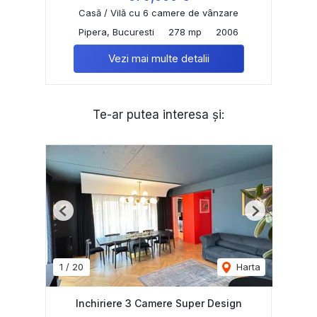
Casă / Vilă cu 6 camere de vânzare
Pipera, Bucuresti
278 mp
2006
Vezi mai multe detalii
Te-ar putea interesa și:
Previous
Next
1
/
20
Harta
Inchiriere 3 Camere Super Design