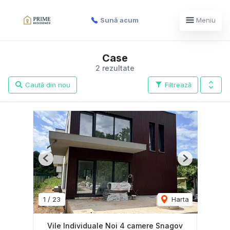
Sună acum
Meniu
Case
2 rezultate
Caută din nou
Filtrează
Previous
Next
1
/
23
Harta
Vile Individuale Noi 4 camere Snagov