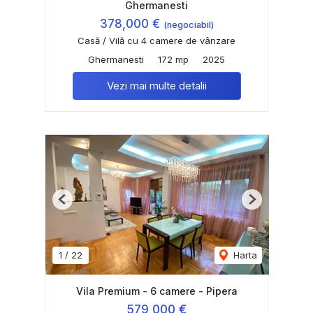
Ghermanesti
378,000 €
(negociabil)
Casă / Vilă cu 4 camere de vânzare
Ghermanesti
172 mp
2025
Vezi mai multe detalii
Previous
Next
1
/
22
Harta
Vila Premium - 6 camere - Pipera
579,000 €