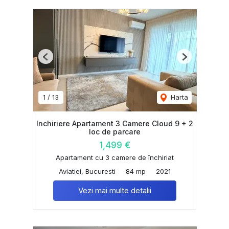
Previous
Next
1
/
13
Harta
Inchiriere Apartament 3 Camere Cloud 9 + 2
loc de parcare
1,499 €
Apartament cu 3 camere de închiriat
Aviatiei, Bucuresti
84 mp
2021
Vezi mai multe detalii