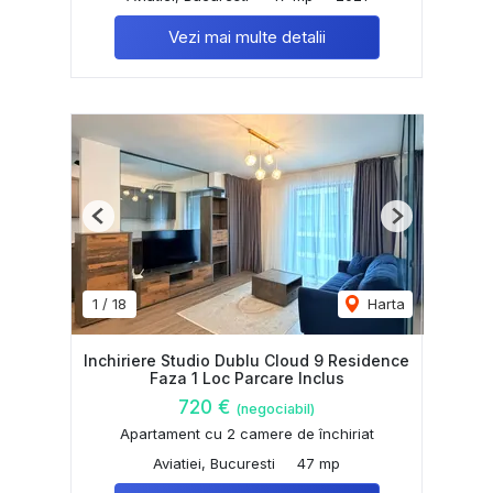
Vezi mai multe detalii
Previous
Next
1
/
18
Harta
Inchiriere Studio Dublu Cloud 9 Residence
Faza 1 Loc Parcare Inclus
720 €
(negociabil)
Apartament cu 2 camere de închiriat
Aviatiei, Bucuresti
47 mp