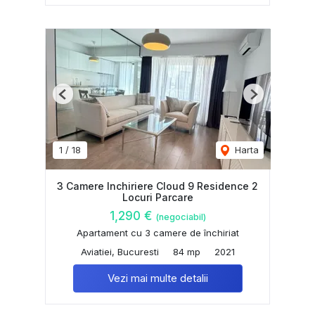
Previous
Next
1
/
18
Harta
3 Camere Inchiriere Cloud 9 Residence 2
Locuri Parcare
1,290 €
(negociabil)
Apartament cu 3 camere de închiriat
Aviatiei, Bucuresti
84 mp
2021
Vezi mai multe detalii