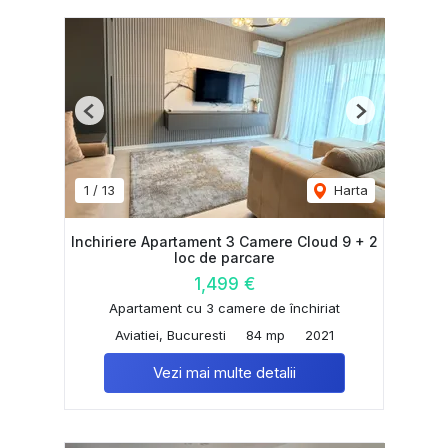
Previous
Next
1
/
13
Harta
Inchiriere Apartament 3 Camere Cloud 9 + 2
loc de parcare
1,499 €
Apartament cu 3 camere de închiriat
Aviatiei, Bucuresti
84 mp
2021
Vezi mai multe detalii