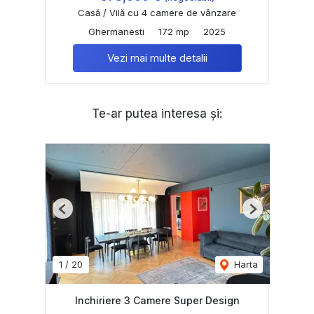
Casă / Vilă cu 4 camere de vânzare
Ghermanesti
172 mp
2025
Vezi mai multe detalii
Te-ar putea interesa și:
Previous
Next
1
/
20
Harta
Inchiriere 3 Camere Super Design