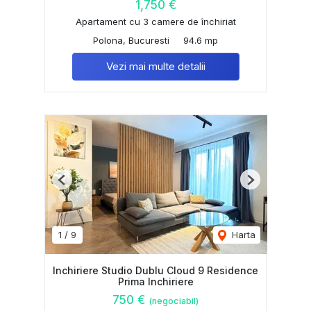
1,750 €
Apartament cu 3 camere de închiriat
Polona, Bucuresti
94.6 mp
Vezi mai multe detalii
Previous
Next
1
/
9
Harta
Inchiriere Studio Dublu Cloud 9 Residence
Prima Inchiriere
750 €
(negociabil)