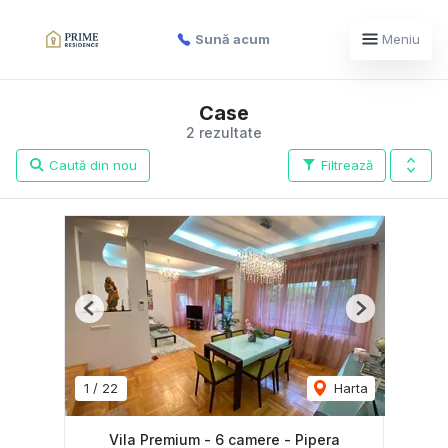
Sună acum
Meniu
Case
2 rezultate
Caută din nou
Filtrează
Previous
Next
1
/
22
Harta
Vila Premium - 6 camere - Pipera