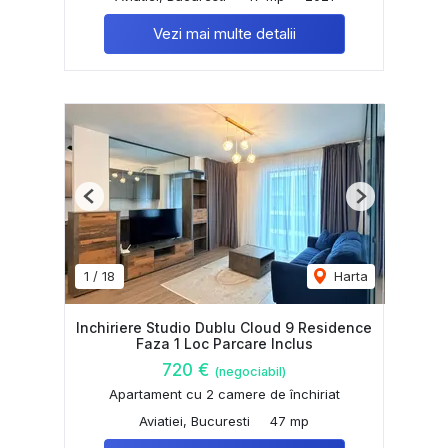
Vezi mai multe detalii
Previous
Next
1
/
18
Harta
Inchiriere Studio Dublu Cloud 9 Residence
Faza 1 Loc Parcare Inclus
720 €
(negociabil)
Apartament cu 2 camere de închiriat
Aviatiei, Bucuresti
47 mp