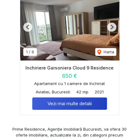
Previous
Next
1
/
6
Harta
Inchiriere Garsoniera Cloud 9 Residence
650 €
Apartament cu 1 camere de închiriat
Aviatiei, Bucuresti
42 mp
2021
Vezi mai multe detalii
Prime Residence, Agenție imobiliară Bucuresti, va ofera 30
oferte imobiliare, actualizate la zi, din categorii precum