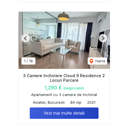
Previous
Next
1
/
18
Harta
3 Camere Inchiriere Cloud 9 Residence 2
Locuri Parcare
1,290 €
(negociabil)
Apartament cu 3 camere de închiriat
Aviatiei, Bucuresti
84 mp
2021
Vezi mai multe detalii