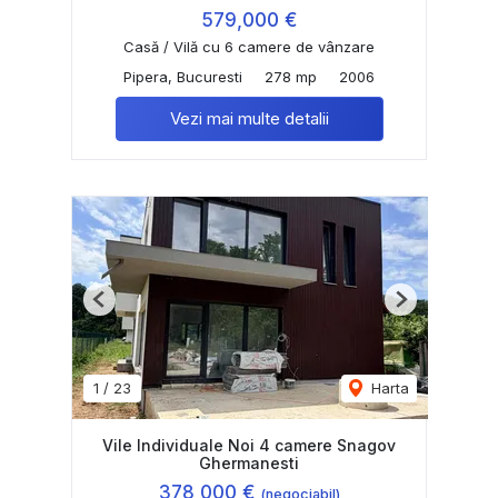
579,000 €
Casă / Vilă cu 6 camere de vânzare
Pipera, Bucuresti
278 mp
2006
Vezi mai multe detalii
Previous
Next
1
/
23
Harta
Vile Individuale Noi 4 camere Snagov
Ghermanesti
378,000 €
(negociabil)