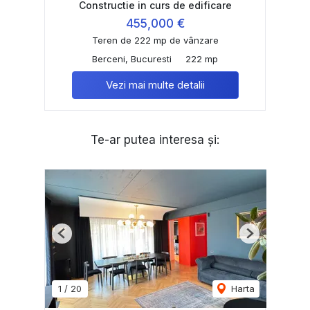
Constructie in curs de edificare
455,000 €
Teren de 222 mp de vânzare
Berceni, Bucuresti
222 mp
Vezi mai multe detalii
Te-ar putea interesa și:
Previous
Next
1
/
20
Harta