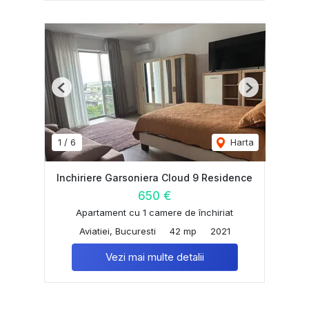
Previous
Next
1
/
6
Harta
Inchiriere Garsoniera Cloud 9 Residence
650 €
Apartament cu 1 camere de închiriat
Aviatiei, Bucuresti
42 mp
2021
Vezi mai multe detalii