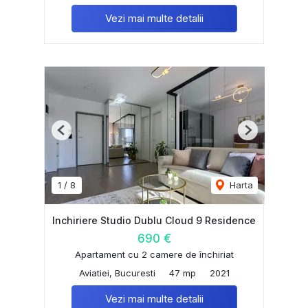
Vezi mai multe detalii
Previous
Next
1
/
8
Harta
Inchiriere Studio Dublu Cloud 9 Residence
690 €
Apartament cu 2 camere de închiriat
Aviatiei, Bucuresti
47 mp
2021
Vezi mai multe detalii