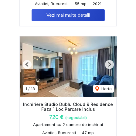
Aviatiei, Bucuresti
55 mp
2021
Vezi mai multe detalii
Previous
Next
1
/
18
Harta
Inchiriere Studio Dublu Cloud 9 Residence
Faza 1 Loc Parcare Inclus
720 €
(negociabil)
Apartament cu 2 camere de închiriat
Aviatiei, Bucuresti
47 mp