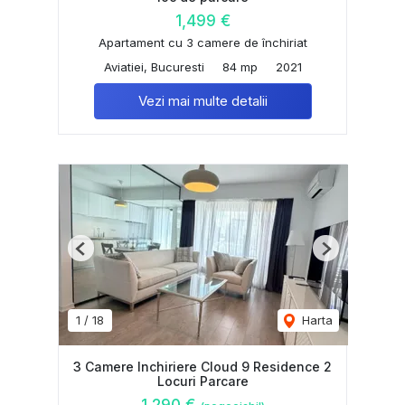
1,499 €
Apartament cu 3 camere de închiriat
Aviatiei, Bucuresti
84 mp
2021
Vezi mai multe detalii
Previous
Next
1
/
18
Harta
3 Camere Inchiriere Cloud 9 Residence 2
Locuri Parcare