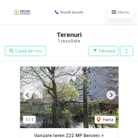
Sună acum
Meniu
Terenuri
1 rezultate
Caută din nou
Filtrează
Previous
Next
1
/
1
Harta
Vanzare teren 222 MP Berceni +