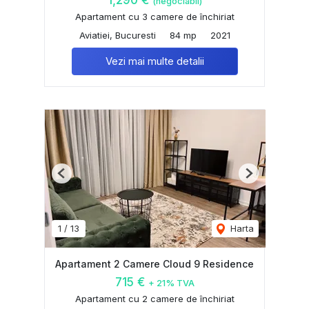
1,290 €
(negociabil)
Apartament cu 3 camere de închiriat
Aviatiei, Bucuresti
84 mp
2021
Vezi mai multe detalii
Previous
Next
1
/
13
Harta
Apartament 2 Camere Cloud 9 Residence
715 €
+ 21% TVA
Apartament cu 2 camere de închiriat