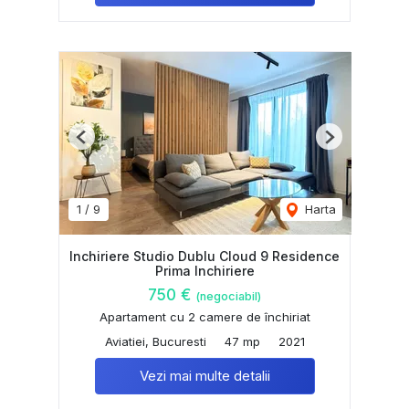
Previous
Next
1
/
9
Harta
Inchiriere Studio Dublu Cloud 9 Residence
Prima Inchiriere
750 €
(negociabil)
Apartament cu 2 camere de închiriat
Aviatiei, Bucuresti
47 mp
2021
Vezi mai multe detalii