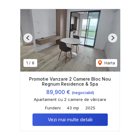
Previous
Next
1
/
8
Harta
Promotie Vanzare 2 Camere Bloc Nou
Regnum Residence & Spa
89,900 €
(negociabil)
Apartament cu 2 camere de vânzare
Fundeni
43 mp
2025
Vezi mai multe detalii