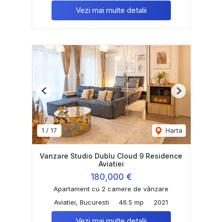
Vezi mai multe detalii
Previous
Next
1
/
17
Harta
Vanzare Studio Dublu Cloud 9 Residence
Aviatiei
180,000 €
Apartament cu 2 camere de vânzare
Aviatiei, Bucuresti
46.5 mp
2021
Vezi mai multe detalii