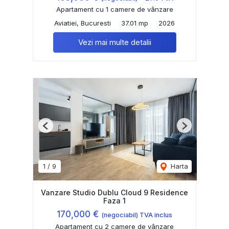
Apartament cu 1 camere de vânzare
Aviatiei, Bucuresti
37.01 mp
2026
Vezi mai multe detalii
Previous
Next
1
/
9
Harta
Vanzare Studio Dublu Cloud 9 Residence
Faza 1
170,000 €
(negociabil) TVA inclus
Apartament cu 2 camere de vânzare