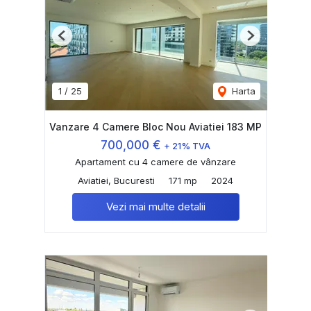
Previous
Next
1
/
25
Harta
Vanzare 4 Camere Bloc Nou Aviatiei 183 MP
700,000 €
+ 21% TVA
Apartament cu 4 camere de vânzare
Aviatiei, Bucuresti
171 mp
2024
Vezi mai multe detalii