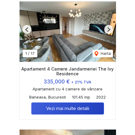
Previous
Next
1
/
17
Harta
Apartament 4 Camere Jandarmeriei The Ivy
Residence
335,000 €
+ 21% TVA
Apartament cu 4 camere de vânzare
Baneasa, Bucuresti
101.45 mp
2022
Vezi mai multe detalii