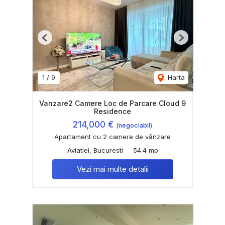
Previous
Next
1
/
9
Harta
Vanzare2 Camere Loc de Parcare Cloud 9
Residence
214,000 €
(negociabil)
Apartament cu 2 camere de vânzare
Aviatiei, Bucuresti
54.4 mp
Vezi mai multe detalii