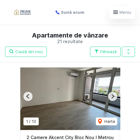
Sună acum
Meniu
Apartamente de vânzare
21 rezultate
Caută din nou
Filtrează
Previous
Next
1
/
13
Harta
2 Camere Akcent City Bloc Nou I Metrou