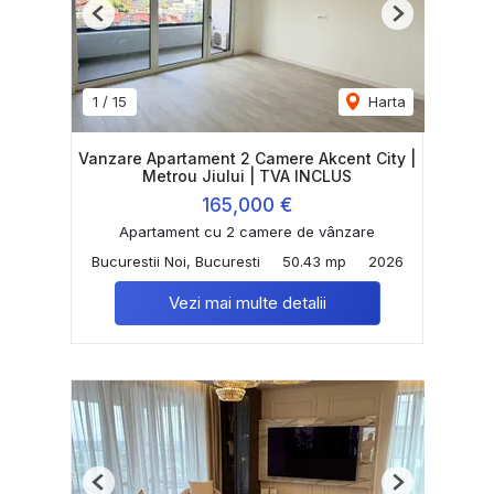
Previous
Next
1
/
15
Harta
Vanzare Apartament 2 Camere Akcent City |
Metrou Jiului | TVA INCLUS
165,000 €
Apartament cu 2 camere de vânzare
Bucurestii Noi, Bucuresti
50.43 mp
2026
Vezi mai multe detalii
Previous
Next