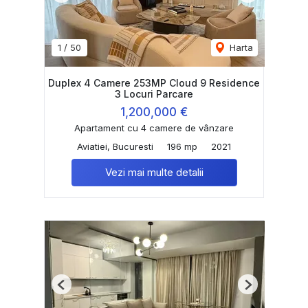
1
/
50
Harta
Duplex 4 Camere 253MP Cloud 9 Residence
3 Locuri Parcare
1,200,000 €
Apartament cu 4 camere de vânzare
Aviatiei, Bucuresti
196 mp
2021
Vezi mai multe detalii
Previous
Next