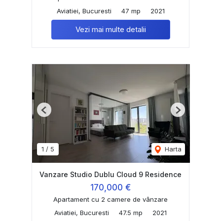
Aviatiei, Bucuresti
47 mp
2021
Vezi mai multe detalii
Previous
Next
1
/
5
Harta
Vanzare Studio Dublu Cloud 9 Residence
170,000 €
Apartament cu 2 camere de vânzare
Aviatiei, Bucuresti
47.5 mp
2021