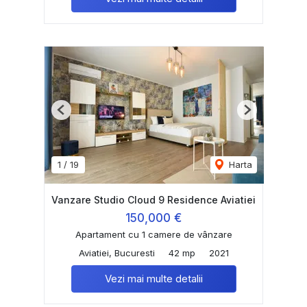
Previous
Next
1
/
19
Harta
Vanzare Studio Cloud 9 Residence Aviatiei
150,000 €
Apartament cu 1 camere de vânzare
Aviatiei, Bucuresti
42 mp
2021
Vezi mai multe detalii