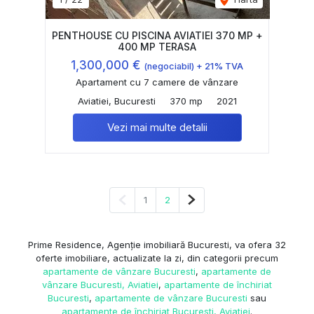
PENTHOUSE CU PISCINA AVIATIEI 370 MP +
400 MP TERASA
1,300,000 €
(negociabil) + 21% TVA
Apartament cu 7 camere de vânzare
Aviatiei, Bucuresti
370 mp
2021
Vezi mai multe detalii
Pagina anterioară
Pagina următoare
1
2
Prime Residence, Agenție imobiliară Bucuresti, va ofera 32
oferte imobiliare, actualizate la zi, din categorii precum
apartamente de vânzare Bucuresti
,
apartamente de
vânzare Bucuresti, Aviatiei
,
apartamente de închiriat
Bucuresti
,
apartamente de vânzare Bucuresti
sau
apartamente de închiriat Bucuresti, Aviatiei
.