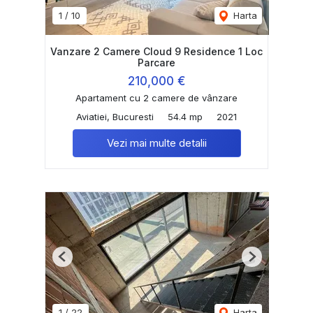
1
/
10
Harta
Vanzare 2 Camere Cloud 9 Residence 1 Loc
Parcare
210,000 €
Apartament cu 2 camere de vânzare
Aviatiei, Bucuresti
54.4 mp
2021
Vezi mai multe detalii
Previous
Next
1
/
22
Harta