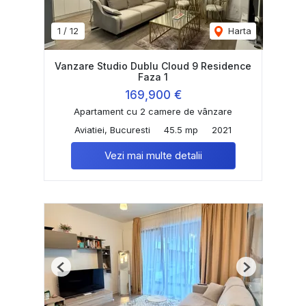
1
/
12
Harta
Vanzare Studio Dublu Cloud 9 Residence
Faza 1
169,900 €
Apartament cu 2 camere de vânzare
Aviatiei, Bucuresti
45.5 mp
2021
Vezi mai multe detalii
Previous
Next