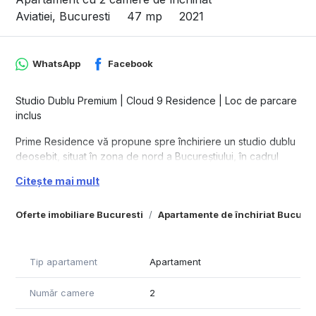
Aviatiei, Bucuresti
47 mp
2021
WhatsApp
Facebook
Studio Dublu Premium | Cloud 9 Residence | Loc de parcare
inclus
Prime Residence vă propune spre închiriere un studio dublu
deosebit, situat în zona de nord a Bucureștiului, în cadrul
prestigiosului complex Cloud 9 Residence (imobil finalizat în
Citește mai mult
anul 2021).
Proprietatea se remarcă printr-o amenajare interioară de
Oferte imobiliare Bucuresti
Apartamente de închiriat Bucures
excepție, realizată în colaborare cu un designer de renume,
combinând estetica modernă cu funcționalitatea maximă
pentru a oferi un confort absolut.
Tip apartament
Apartament
Detalii Tehnice & Compartimentare
Număr camere
2
Suprafață utilă: 47 mp utili, la care se adaugă o terasă