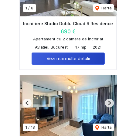
1
/
8
Harta
Inchiriere Studio Dublu Cloud 9 Residence
690 €
Apartament cu 2 camere de închiriat
Aviatiei, Bucuresti
47 mp
2021
Vezi mai multe detalii
Previous
Next
1
/
18
Harta