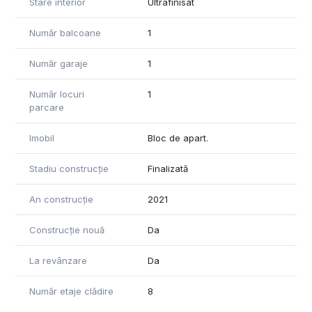
Stare interior
Ultrafinisat
Număr balcoane
1
Număr garaje
1
Număr locuri
1
parcare
Imobil
Bloc de apart.
Stadiu construcție
Finalizată
An construcție
2021
Construcție nouă
Da
La revânzare
Da
Număr etaje clădire
8