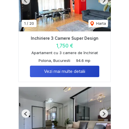
Previous
Next
1
/
20
Harta
Inchiriere 3 Camere Super Design
1,750 €
Apartament cu 3 camere de închiriat
Polona, Bucuresti
94.6 mp
Vezi mai multe detalii
Previous
Next