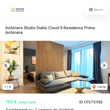
Meniu
Inchiriere Studio Dublu Cloud 9 Residence Prima
Inchiriere
Previous
Nex
1
/
9
Harta
750 €
ID CP2751182
(negociabil)
Apartament cu 2 camere de închiriat