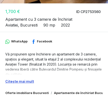
1,700 €
ID CP2753560
Apartament cu 3 camere de închiriat
Aviatiei, Bucuresti
90 mp
2022
WhatsApp
Facebook
Vă propunem spre închiriere un apartament de 3 camere,
spațios și elegant, situat la etajul 2 al complexului rezidențial
Aviației Tower (finalizat în 2020). Locuința se remarcă prin
vederea liberă către Bulevardul Dimitrie Pompeiu și finisajele
de calitate.
Citește mai mult
Configurație: Living generos, bucătărie cu mobilier
personalizat, 2 dormitoare primitoare, 2 băi și balcon.
Oferte imobiliare Bucuresti
Apartamente de închiriat Bucures
Dotări: Se închiriază complet mobilat și utilat, gata pentru
mutare imediată.