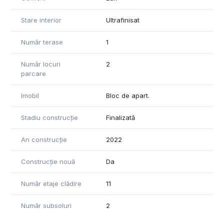
Stare interior
Ultrafinisat
Număr terase
1
Număr locuri
2
parcare
Imobil
Bloc de apart.
Stadiu construcție
Finalizată
An construcție
2022
Construcție nouă
Da
Număr etaje clădire
11
Număr subsoluri
2