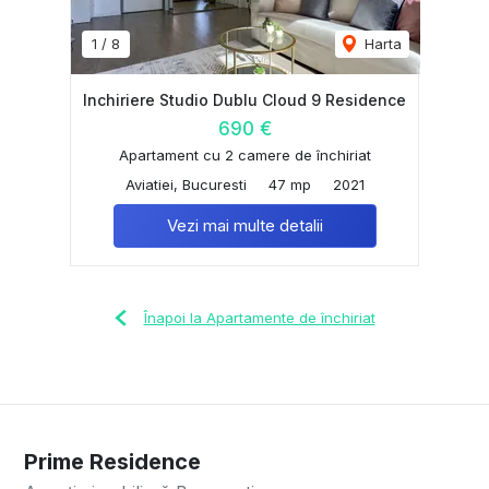
1
/
8
Harta
Inchiriere Studio Dublu Cloud 9 Residence
690 €
Apartament cu 2 camere de închiriat
Aviatiei, Bucuresti
47 mp
2021
Vezi mai multe detalii
Înapoi la Apartamente de închiriat
Prime Residence