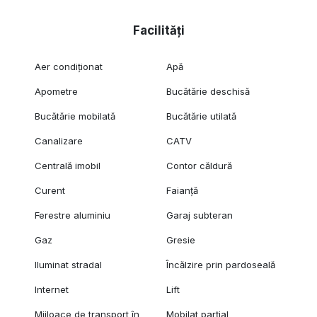
Facilități
Aer condiționat
Apă
Apometre
Bucătărie deschisă
Bucătărie mobilată
Bucătărie utilată
Canalizare
CATV
Centrală imobil
Contor căldură
Curent
Faianță
Ferestre aluminiu
Garaj subteran
Gaz
Gresie
Iluminat stradal
Încălzire prin pardoseală
Internet
Lift
Mijloace de transport în
Mobilat parțial