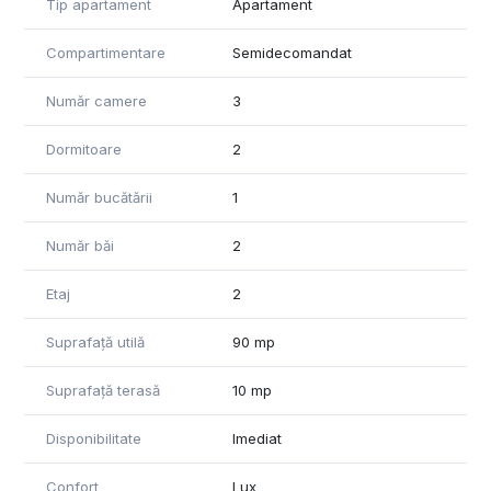
Tip apartament
Apartament
Parcare: Include 2 locuri de parcare în subteran.
Compartimentare
Semidecomandat
Siguranță: Bloc dotat cu 2 lifturi, supraveghere video și pază
permanentă.
Număr camere
3
Locație strategică: Ești la câțiva pași de Mall Promenada,
Parcul Herăstrău și principalele hub-uri de business. Accesul
Dormitoare
2
la metrou, școli și transport public este extrem de facil.
Număr bucătării
1
Pentru mai multe detalii, va stam la dispozitie.
Număr băi
2
Etaj
2
Suprafață utilă
90 mp
Suprafață terasă
10 mp
Disponibilitate
Imediat
Confort
Lux