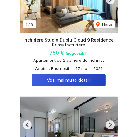
Previous
Next
1
/
9
Harta
Inchiriere Studio Dublu Cloud 9 Residence
Prima Inchiriere
750 €
(negociabil)
Apartament cu 2 camere de închiriat
Aviatiei, Bucuresti
47 mp
2021
Vezi mai multe detalii
Previous
Next