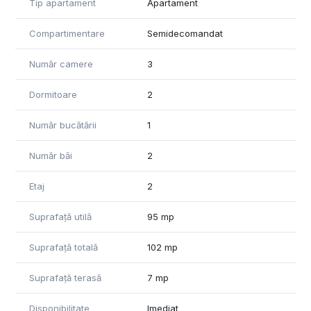
Tip apartament
Apartament
lacul Pipera, asigurând liniște, intimitate și o panoramă
plăcută, diferită de blocurile din jur.
Compartimentare
Semidecomandat
Conditii de inchiere: 1+2, contract pe minim 1 an, fara animale
de companie.
Număr camere
3
Acesta se poate inchiria incepand cu data de 10.05.2026
Dormitoare
2
Contactați-ne pentru detalii și programarea unei vizionări!
Număr bucătării
1
Număr băi
2
Etaj
2
Suprafață utilă
95 mp
Suprafață totală
102 mp
Suprafață terasă
7 mp
Disponibilitate
Imediat