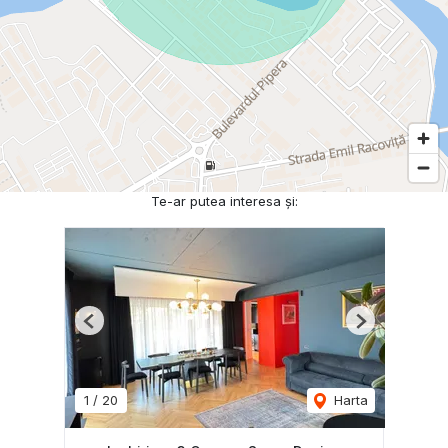
Te-ar putea interesa și:
Previous
Next
1
/
20
Harta