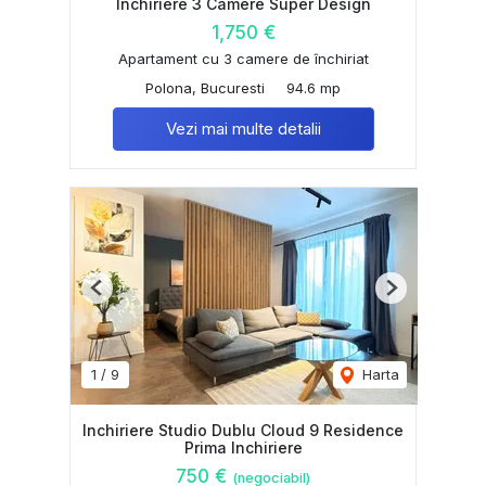
Inchiriere 3 Camere Super Design
1,750 €
Apartament cu 3 camere de închiriat
Polona, Bucuresti
94.6 mp
Vezi mai multe detalii
Previous
Next
1
/
9
Harta
Inchiriere Studio Dublu Cloud 9 Residence
Prima Inchiriere
750 €
(negociabil)