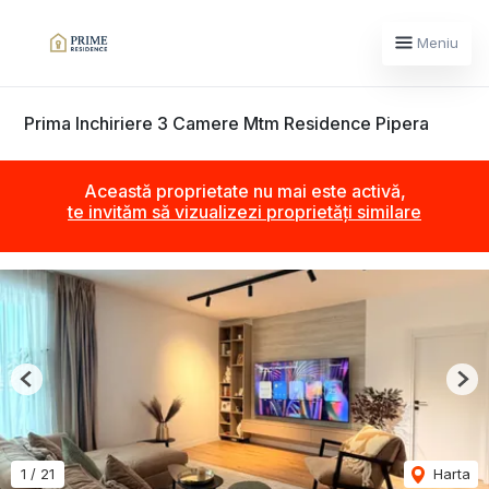
Meniu
Prima Inchiriere 3 Camere Mtm Residence Pipera
Această proprietate nu mai este activă,
te invităm să vizualizezi proprietăți similare
Previous
Nex
1
/
21
Harta