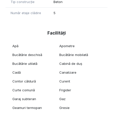
Tip construcție
Beton
Număr etaje clădire
5
Facilități
Apă
Apometre
Bucătărie deschisă
Bucătărie mobilată
Bucătărie utilată
Cabină de duș
Cadă
Canalizare
Contor căldură
Curent
Curte comună
Frigider
Garaj subteran
Gaz
Geamuri termopan
Gresie