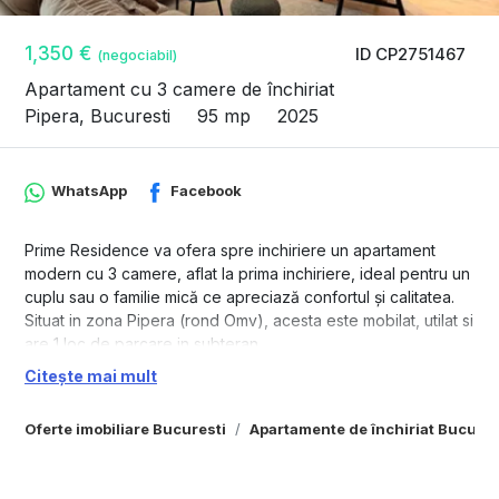
1,350 €
ID CP2751467
(negociabil)
Apartament cu 3 camere de închiriat
Pipera, Bucuresti
95 mp
2025
WhatsApp
Facebook
Prime Residence va ofera spre inchiriere un apartament
modern cu 3 camere, aflat la prima inchiriere, ideal pentru un
cuplu sau o familie mică ce apreciază confortul și calitatea.
Situat in zona Pipera (rond Omv), acesta este mobilat, utilat si
are 1 loc de parcare in subteran.
Citește mai mult
Apartamentu este situat la etajul 2/5 si are o suprfata utila de
95 mp + 7 mp terasa.
Oferte imobiliare Bucuresti
Apartamente de închiriat Bucures
Complexul beneficieaza de spatiu de joaca pentru copiii
Apartamentul oferă o priveliște rară și liberă către cartier si