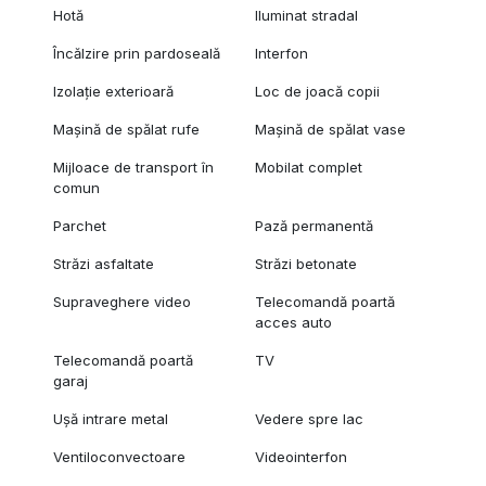
Hotă
Iluminat stradal
Încălzire prin pardoseală
Interfon
Izolație exterioară
Loc de joacă copii
Mașină de spălat rufe
Mașină de spălat vase
Mijloace de transport în
Mobilat complet
comun
Parchet
Pază permanentă
Străzi asfaltate
Străzi betonate
Supraveghere video
Telecomandă poartă
acces auto
Telecomandă poartă
TV
garaj
Ușă intrare metal
Vedere spre lac
Ventiloconvectoare
Videointerfon