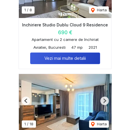
1
/
8
Harta
Inchiriere Studio Dublu Cloud 9 Residence
690 €
Apartament cu 2 camere de închiriat
Aviatiei, Bucuresti
47 mp
2021
Vezi mai multe detalii
Previous
Next
1
/
18
Harta