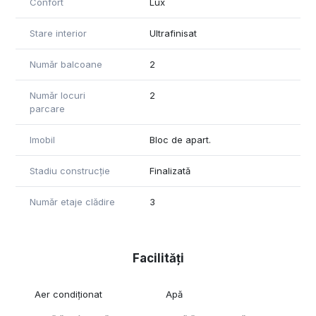
Confort
Lux
Stare interior
Ultrafinisat
Număr balcoane
2
Număr locuri
2
parcare
Imobil
Bloc de apart.
Stadiu construcție
Finalizată
Număr etaje clădire
3
Facilități
Aer condiționat
Apă