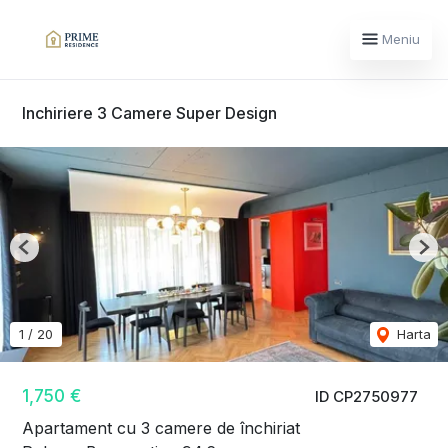
Meniu
Inchiriere 3 Camere Super Design
Previous
Nex
1
/
20
Harta
1,750 €
ID CP2750977
Apartament cu 3 camere de închiriat