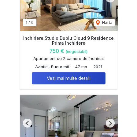
Previous
Next
1
/
9
Harta
Inchiriere Studio Dublu Cloud 9 Residence
Prima Inchiriere
750 €
(negociabil)
Apartament cu 2 camere de închiriat
Aviatiei, Bucuresti
47 mp
2021
Vezi mai multe detalii
Previous
Next