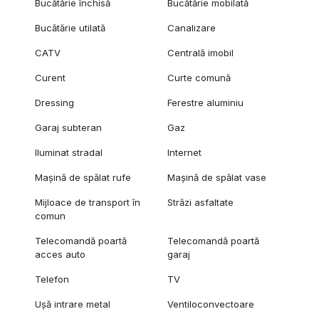
Bucătărie închisă
Bucătărie mobilată
Bucătărie utilată
Canalizare
CATV
Centrală imobil
Curent
Curte comună
Dressing
Ferestre aluminiu
Garaj subteran
Gaz
Iluminat stradal
Internet
Mașină de spălat rufe
Mașină de spălat vase
Mijloace de transport în
Străzi asfaltate
comun
Telecomandă poartă
Telecomandă poartă
acces auto
garaj
Telefon
TV
Ușă intrare metal
Ventiloconvectoare