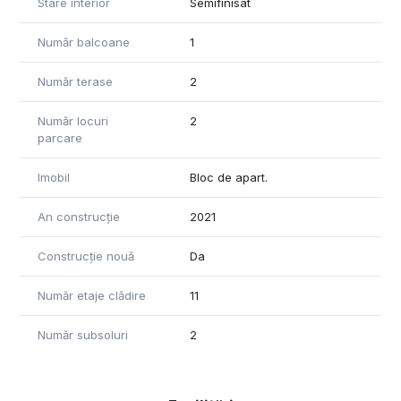
Stare interior
Semifinisat
Număr balcoane
1
Număr terase
2
Număr locuri
2
parcare
Imobil
Bloc de apart.
An construcție
2021
Construcție nouă
Da
Număr etaje clădire
11
Număr subsoluri
2