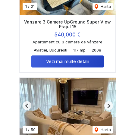
1
/
21
Harta
Vanzare 3 Camere UpGround Super View
Etajul 15
540,000 €
Apartament cu 3 camere de vânzare
Aviatiei, Bucuresti
117 mp
2008
Vezi mai multe detalii
Previous
Next
1
/
50
Harta