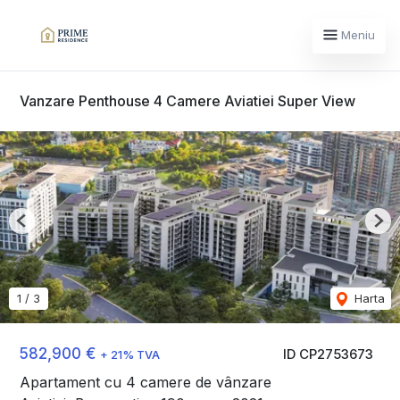
Meniu
Vanzare Penthouse 4 Camere Aviatiei Super View
Previous
Nex
1
/
3
Harta
582,900 €
ID CP2753673
+ 21% TVA
Apartament cu 4 camere de vânzare