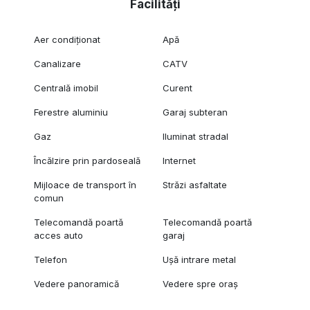
Facilități
Aer condiționat
Apă
Canalizare
CATV
Centrală imobil
Curent
Ferestre aluminiu
Garaj subteran
Gaz
Iluminat stradal
Încălzire prin pardoseală
Internet
Mijloace de transport în
Străzi asfaltate
comun
Telecomandă poartă
Telecomandă poartă
acces auto
garaj
Telefon
Ușă intrare metal
Vedere panoramică
Vedere spre oraș