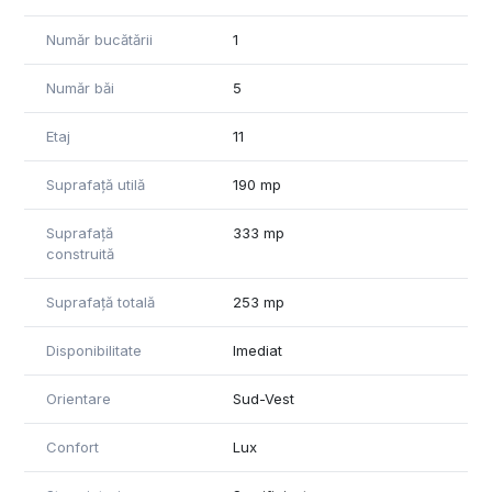
confort și siguranță într-o zonă cu cerere ridicată pentru
locurile de parcare.
Număr bucătării
1
Aceasta este o oportunitate unică de a achiziționa un
Număr băi
5
penthouse deosebit, cu un potențial enorm de amenajare,
situat într-o zonă de top, aproape de principalele centre de
afaceri și de facilitățile moderne ale orașului.
Etaj
11
Pentru mai multe detalii, va stam la dispozitie.
Suprafață utilă
190 mp
Suprafață
333 mp
construită
Suprafață totală
253 mp
Disponibilitate
Imediat
Orientare
Sud-Vest
Confort
Lux