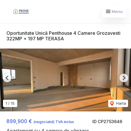
Meniu
Oportunitate Unică Penthouse 4 Camere Grozavesti
322MP + 197 MP TERASA
Previous
Nex
1
/
15
Harta
899,900 €
ID CP2753646
(negociabil) TVA inclus
Apartament cu 4 camere de vânzare