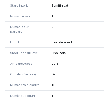
artere de circulație.
Stare interior
Semifinisat
Aceasta este mai mult decât o simplă locuință; este un spațiu
Număr terase
1
gata să devină casa de vis pe care o meritați. Nu ratați
această șansă unică de a vă crea un stil de viață superior.
Număr locuri
2
parcare
Imobil
Bloc de apart.
Stadiu construcție
Finalizată
An construcție
2016
Construcție nouă
Da
Număr etaje clădire
11
Număr subsoluri
1