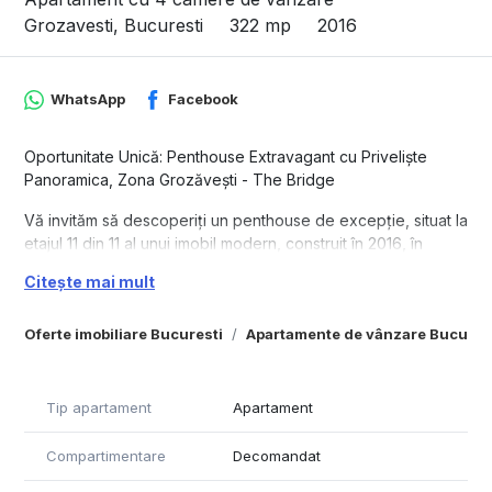
Grozavesti, Bucuresti
322 mp
2016
WhatsApp
Facebook
Oportunitate Unică: Penthouse Extravagant cu Priveliște
Panoramica, Zona Grozăvești - The Bridge
Vă invităm să descoperiți un penthouse de excepție, situat la
etajul 11 din 11 al unui imobil modern, construit în 2016, în
prestigioasa zonă Grozăvești, lângă complexul The Bridge.
Citește mai mult
Această proprietate spectaculoasă oferă o combinație rară
de spațiu generos, intimitate și libertate totală de
Oferte imobiliare Bucuresti
Apartamente de vânzare Bucures
personalizare.
Spațiu și Design:
Tip apartament
Apartament
Suprafață utilă masivă: Cele 4 camere se desfășoară pe o
suprafață utilă impresionantă de 322 mp, oferind un spațiu
Compartimentare
Decomandat
de locuit rar întâlnit. Fiecare colț al acestui penthouse este
gândit să ofere confort și funcționalitate.