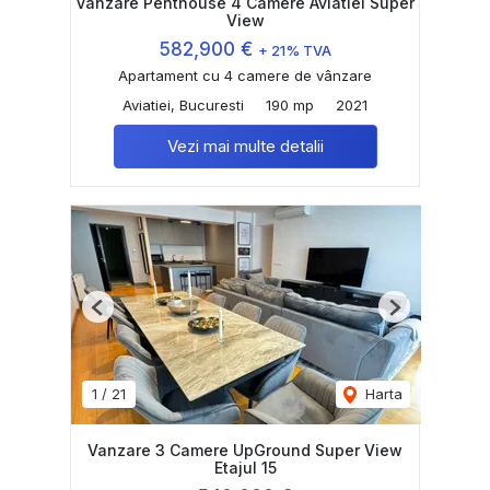
Vanzare Penthouse 4 Camere Aviatiei Super
View
582,900 €
+ 21% TVA
Apartament cu 4 camere de vânzare
Aviatiei, Bucuresti
190 mp
2021
Vezi mai multe detalii
Previous
Next
1
/
21
Harta
Vanzare 3 Camere UpGround Super View
Etajul 15