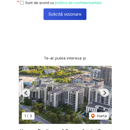
Sunt de acord cu
politica de confidențialitate
Solicită vizionare
Te-ar putea interesa și:
Previous
Next
1
/
3
Harta