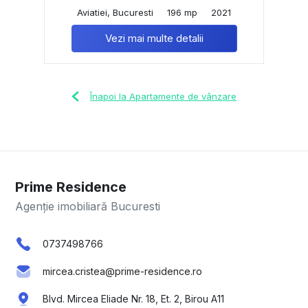
Aviatiei, Bucuresti
196 mp
2021
Vezi mai multe detalii
Înapoi la Apartamente de vânzare
Prime Residence
Agenție imobiliară Bucuresti
0737498766
mircea.cristea@prime-residence.ro
Blvd. Mircea Eliade Nr. 18, Et. 2, Birou A11