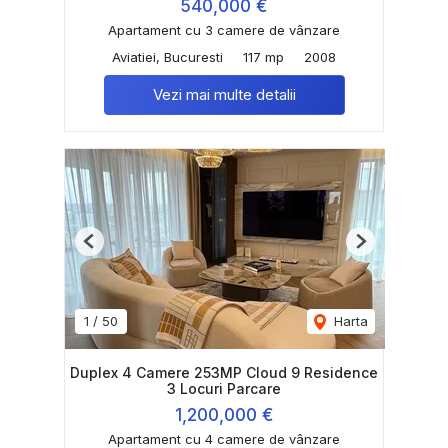
540,000 €
Apartament cu 3 camere de vânzare
Aviatiei, Bucuresti
117 mp
2008
Vezi mai multe detalii
Previous
Next
1
/
50
Harta
Duplex 4 Camere 253MP Cloud 9 Residence
3 Locuri Parcare
1,200,000 €
Apartament cu 4 camere de vânzare