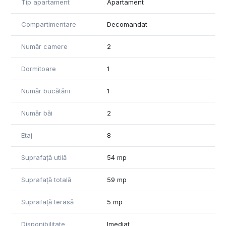
Tip apartament
Apartament
mers cu masina, sau 10 minute de mers pe jos.
Compartimentare
Decomandat
Dispune de 1 loc de parcare
Pret: 760 Euro
Număr camere
2
1 luna chirie 1 luna garantie .
Dormitoare
1
Număr bucătării
1
Număr băi
2
Etaj
8
Suprafață utilă
54 mp
Suprafață totală
59 mp
Suprafață terasă
5 mp
Disponibilitate
Imediat