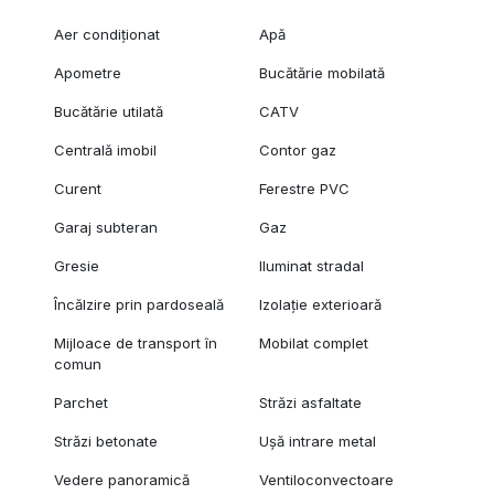
Aer condiționat
Apă
Apometre
Bucătărie mobilată
Bucătărie utilată
CATV
Centrală imobil
Contor gaz
Curent
Ferestre PVC
Garaj subteran
Gaz
Gresie
Iluminat stradal
Încălzire prin pardoseală
Izolație exterioară
Mijloace de transport în
Mobilat complet
comun
Parchet
Străzi asfaltate
Străzi betonate
Ușă intrare metal
Vedere panoramică
Ventiloconvectoare