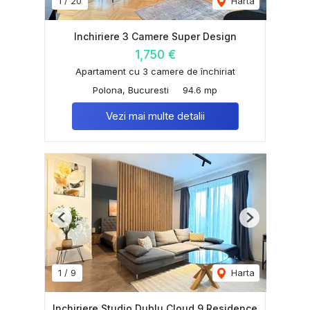
1
/
20
Harta
Inchiriere 3 Camere Super Design
1,750 €
Apartament cu 3 camere de închiriat
Polona, Bucuresti
94.6 mp
Vezi mai multe detalii
Previous
Next
1
/
9
Harta
Inchiriere Studio Dublu Cloud 9 Residence