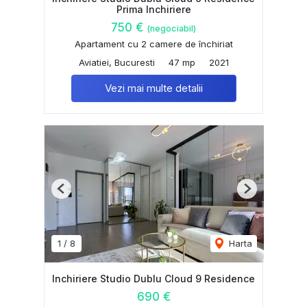
Prima Inchiriere
750 €
(negociabil)
Apartament cu 2 camere de închiriat
Aviatiei, Bucuresti
47 mp
2021
Vezi mai multe detalii
Previous
Next
1
/
8
Harta
Inchiriere Studio Dublu Cloud 9 Residence
690 €