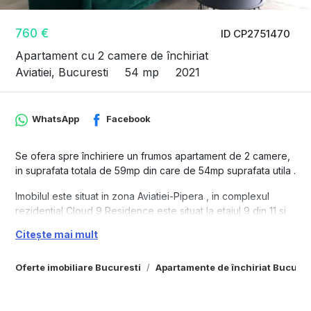
760 €
ID CP2751470
Apartament cu 2 camere de închiriat
Aviatiei, Bucuresti
54 mp
2021
WhatsApp
Facebook
Se ofera spre închiriere un frumos apartament de 2 camere,
in suprafata totala de 59mp din care de 54mp suprafata utila .
Imobilul este situat in zona Aviatiei-Pipera , in complexul
rezidential Cloud 9 Residence este situat la etajul 9 din 11 si
are o terasa de 5,3 mp.
Citește mai mult
Apartamentul dispune de centrala de bloc cu repartitor,
sistem de control prin termostat, aer conditionat, tamplarie
Oferte imobiliare Bucuresti
Apartamente de închiriat Bucures
aluminiu, fatada ventilata.
Promanda Mall si Pipera Plaza se afla la cateva minute de