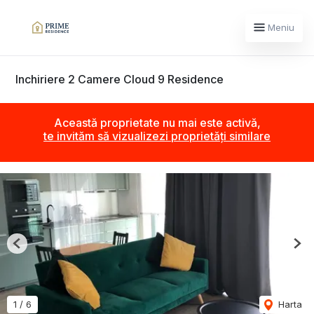
Meniu
Inchiriere 2 Camere Cloud 9 Residence
Această proprietate nu mai este activă,
te invităm să vizualizezi proprietăți similare
Previous
Nex
1
/
6
Harta