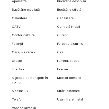
Apometre
Bucătărie deschisă
Bucătărie mobilată
Bucătărie utilată
Calorifere
Canalizare
CATV
Centrală imobil
Contor căldură
Curent
Faianță
Ferestre aluminiu
Garaj subteran
Gaz
Gresie
Iluminat stradal
Interfon
Internet
Mijloace de transport în
Mobilat complet
comun
Mobilat lux
Străzi asfaltate
Telefon
Ușă intrare metal
Vopsea lavabilă