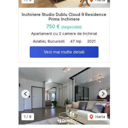
Inchiriere Studio Dublu Cloud 9 Residence
Prima Inchiriere
750 €
(negociabil)
Apartament cu 2 camere de închiriat
Aviatiei, Bucuresti
47 mp
2021
Vezi mai multe detalii
Previous
Next
1
/
8
Harta