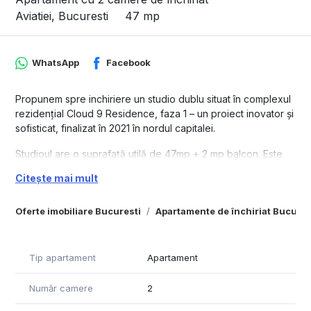
Aviatiei, Bucuresti
47 mp
WhatsApp
Facebook
Propunem spre inchiriere un studio dublu situat în complexul
rezidențial Cloud 9 Residence, faza 1 – un proiect inovator și
sofisticat, finalizat în 2021 în nordul capitalei.
Studioul are o suprafață utilă de 47mp + 2 mp balcon. Este
complet mobilat și utilat, beneficiind de o compartimentare
Citește mai mult
inteligentă a spațiilor. Este situat la etajul 7/8.
Acest apartament îmbină confortul și funcționalitatea, având
Oferte imobiliare Bucuresti
Apartamente de închiriat Bucures
finisaje premium, parchet triplu stratificat, instalații sanitare
moderne și electrocasnice de ultimă generație. Mobilierul
elegant completează ambientul de excepție. Încălzirea se
Tip apartament
Apartament
face cu ajutorul centralei de bloc cu repartitor pentru fiecare
apartament, dispune de termostat pentru controlul
Număr camere
2
temperaturii.