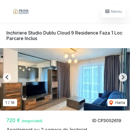
Meniu
Inchiriere Studio Dublu Cloud 9 Residence Faza 1 Loc
Parcare Inclus
Previous
Nex
1
/
18
Harta
720 €
ID CP3052619
(negociabil)
Apartament cu 2 camere de închiriat