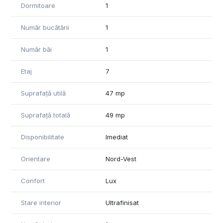
Dormitoare
1
Pentru confort, apartamentul include un loc de parcare
subteran.
Număr bucătării
1
Pentru mai multe detalii va rog sa ne contactati.
Număr băi
1
Se va percepe comision.
Etaj
7
Suprafață utilă
47 mp
Suprafață totală
49 mp
Disponibilitate
Imediat
Orientare
Nord-Vest
Confort
Lux
Stare interior
Ultrafinisat