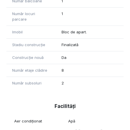
Număr balcoane
1
Număr locuri
1
parcare
Imobil
Bloc de apart.
Stadiu construcție
Finalizată
Construcție nouă
Da
Număr etaje clădire
8
Număr subsoluri
2
Facilități
Aer condiționat
Apă