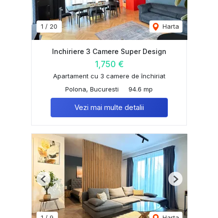
1
/
20
Harta
Inchiriere 3 Camere Super Design
1,750 €
Apartament cu 3 camere de închiriat
Polona, Bucuresti
94.6 mp
Vezi mai multe detalii
Previous
Next
1
/
9
Harta