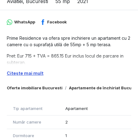
Aviatiei, Bucuresti
55 mp
2021
WhatsApp
Facebook
Prime Residence va ofera spre inchiriere un apartament cu 2
camere cu o suprafață utilă de 55mp + 5 mp terasa.
Pret: Eur 715 + TVA = 865.15 Eur inclus locul de parcare in
subteran.
Citește mai mult
Disponibil imediat.
Pentru mai multe detalii, va stam la dispozitie.
Oferte imobiliare Bucuresti
Apartamente de închiriat Bucures
Tip apartament
Apartament
Număr camere
2
Dormitoare
1