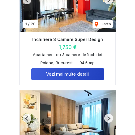
Previous
Next
1
/
20
Harta
Inchiriere 3 Camere Super Design
1,750 €
Apartament cu 3 camere de închiriat
Polona, Bucuresti
94.6 mp
Vezi mai multe detalii
Previous
Next