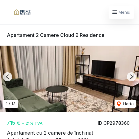
Meniu
Apartament 2 Camere Cloud 9 Residence
Previous
Nex
1
/
13
Harta
715 €
ID CP2978360
+ 21% TVA
Apartament cu 2 camere de închiriat