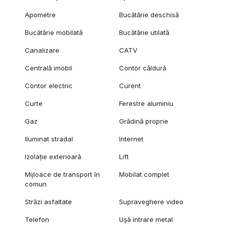
Apometre
Bucătărie deschisă
Bucătărie mobilată
Bucătărie utilată
Canalizare
CATV
Centrală imobil
Contor căldură
Contor electric
Curent
Curte
Ferestre aluminiu
Gaz
Grădină proprie
Iluminat stradal
Internet
Izolație exterioară
Lift
Mijloace de transport în
Mobilat complet
comun
Străzi asfaltate
Supraveghere video
Telefon
Ușă intrare metal