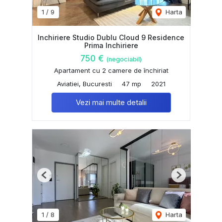
1
/
9
Harta
Inchiriere Studio Dublu Cloud 9 Residence
Prima Inchiriere
750 €
(negociabil)
Apartament cu 2 camere de închiriat
Aviatiei, Bucuresti
47 mp
2021
Vezi mai multe detalii
Previous
Next
1
/
8
Harta