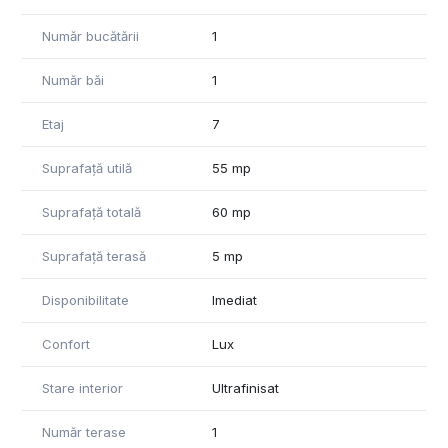
Număr bucătării
1
Număr băi
1
Etaj
7
Suprafață utilă
55 mp
Suprafață totală
60 mp
Suprafață terasă
5 mp
Disponibilitate
Imediat
Confort
Lux
Stare interior
Ultrafinisat
Număr terase
1