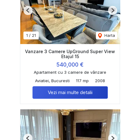
Previous
Next
1
/
21
Harta
Vanzare 3 Camere UpGround Super View
Etajul 15
540,000 €
Apartament cu 3 camere de vânzare
Aviatiei, Bucuresti
117 mp
2008
Vezi mai multe detalii