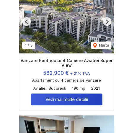
Previous
Next
1
/
3
Harta
Vanzare Penthouse 4 Camere Aviatiei Super
View
582,900 €
+ 21% TVA
Apartament cu 4 camere de vânzare
Aviatiei, Bucuresti
190 mp
2021
Vezi mai multe detalii