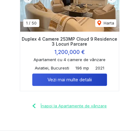
Previous
Next
1
/
50
Harta
Duplex 4 Camere 253MP Cloud 9 Residence
3 Locuri Parcare
1,200,000 €
Apartament cu 4 camere de vânzare
Aviatiei, Bucuresti
196 mp
2021
Vezi mai multe detalii
Înapoi la Apartamente de vânzare