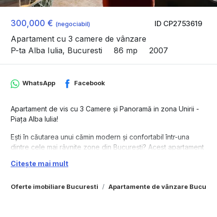
300,000 €
ID CP2753619
(negociabil)
Apartament cu 3 camere de vânzare
P-ta Alba Iulia, Bucuresti
86 mp
2007
WhatsApp
Facebook
Apartament de vis cu 3 Camere și Panoramă in zona Unirii -
Piața Alba Iulia!
Ești în căutarea unui cămin modern și confortabil într-una
dintre cele mai râvnite zone din București? Acest apartament
elegant, situat în zona Unirii - Piața Alba Iulia, este alegerea
Citește mai mult
perfectă pentru tine!
Construit în 2007, apartamentul se află la etajul 8 din 8,
Oferte imobiliare Bucuresti
Apartamente de vânzare Bucures
oferind o vedere panoramică spectaculoasă asupra orașului,
direct din confortul casei tale. Cu o suprafață utilă generoasă
de 86.57 mp și o terasă încântătoare de 7.22 mp, beneficiezi