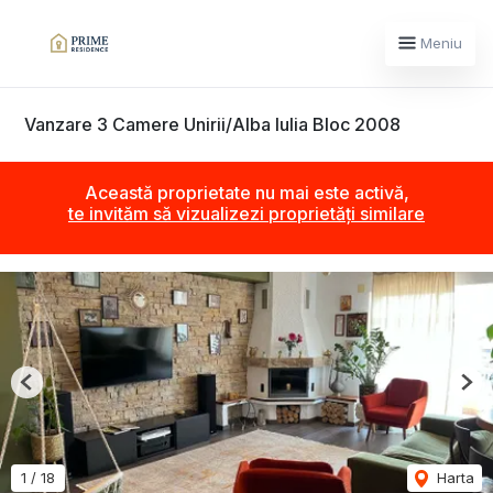
Meniu
Vanzare 3 Camere Unirii/Alba Iulia Bloc 2008
Această proprietate nu mai este activă,
te invităm să vizualizezi proprietăți similare
Previous
Nex
1
/
18
Harta