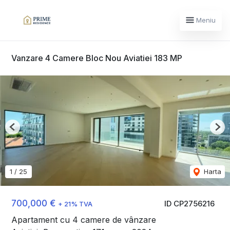
Meniu
Vanzare 4 Camere Bloc Nou Aviatiei 183 MP
Previous
Nex
1
/
25
Harta
700,000 €
ID CP2756216
+ 21% TVA
Apartament cu 4 camere de vânzare