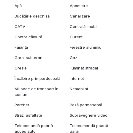
Apă
Apometre
Bucătărie deschisă
Canalizare
CATV
Centrală imobil
Contor căldură
Curent
Faianță
Ferestre aluminiu
Garaj subteran
Gaz
Gresie
Iluminat stradal
Încălzire prin pardoseală
Internet
Mijloace de transport în
Nemobilat
comun
Parchet
Pază permanentă
Străzi asfaltate
Supraveghere video
Telecomandă poartă
Telecomandă poartă
acces auto
garaj