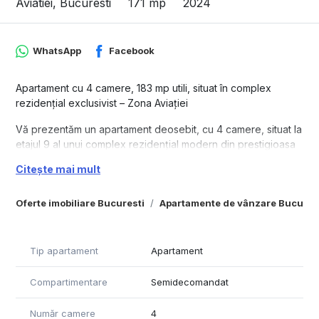
Aviatiei, Bucuresti
171 mp
2024
WhatsApp
Facebook
Apartament cu 4 camere, 183 mp utili, situat în complex
rezidențial exclusivist – Zona Aviației
Vă prezentăm un apartament deosebit, cu 4 camere, situat la
etajul 9 al unui complex rezidențial modern din prestigioasa
zonă Aviației. Cu o suprafață utilă totală generoasă de 183
Citește mai mult
mp, locuința oferă spațiu, confort și funcționalitate într-un
cadru elegant și sigur.
Oferte imobiliare Bucuresti
Apartamente de vânzare Bucures
Apartamentul beneficiază de o vedere mixtă, care asigură
luminozitate naturală pe tot parcursul zilei și o perspectivă
echilibrată între liniștea interioară a complexului și dinamismul
Tip apartament
Apartament
zonei urbane.
Compartimentare
Semidecomandat
Compartimentarea este eficient realizată, incluzând un living
spațios cu zonă de dining, bucătărie închisă sau open space
Număr camere
4
(în funcție de preferință), trei dormitoare luminoase, trei băi