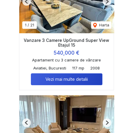
Previous
Next
1
/
21
Harta
Vanzare 3 Camere UpGround Super View
Etajul 15
540,000 €
Apartament cu 3 camere de vânzare
Aviatiei, Bucuresti
117 mp
2008
Vezi mai multe detalii
Previous
Next