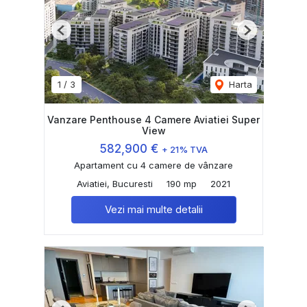
Previous
Next
1
/
3
Harta
Vanzare Penthouse 4 Camere Aviatiei Super
View
582,900 €
+ 21% TVA
Apartament cu 4 camere de vânzare
Aviatiei, Bucuresti
190 mp
2021
Vezi mai multe detalii