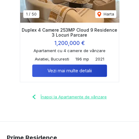
1
/
50
Harta
Duplex 4 Camere 253MP Cloud 9 Residence
3 Locuri Parcare
1,200,000 €
Apartament cu 4 camere de vânzare
Aviatiei, Bucuresti
196 mp
2021
Vezi mai multe detalii
Înapoi la Apartamente de vânzare
Prime Residence