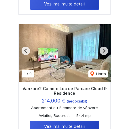
Vezi mai multe detalii
Previous
Next
1
/
9
Harta
Vanzare2 Camere Loc de Parcare Cloud 9
Residence
214,000 €
(negociabil)
Apartament cu 2 camere de vânzare
Aviatiei, Bucuresti
54.4 mp
Vezi mai multe detalii