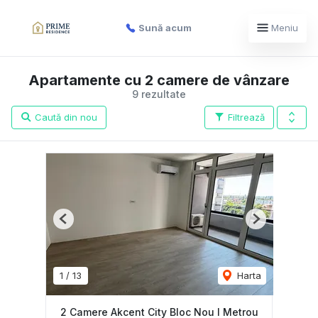
Sună acum
Meniu
Apartamente cu 2 camere de vânzare
9 rezultate
Caută din nou
Filtrează
Previous
Next
1
/
13
Harta
2 Camere Akcent City Bloc Nou I Metrou