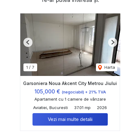
Previous
Next
1
/
7
Harta
Garsoniera Noua Akcent City Metrou Jiului
105,000 €
(negociabil) + 21% TVA
Apartament cu 1 camere de vânzare
Aviatiei, Bucuresti
37.01 mp
2026
Vezi mai multe detalii