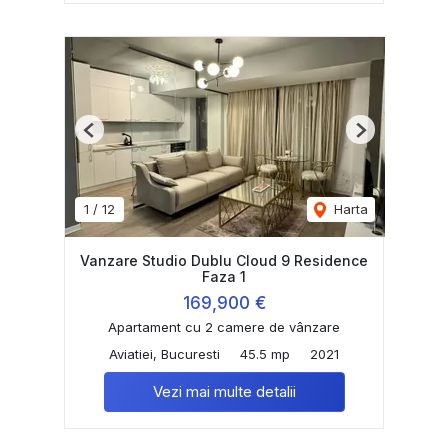
Previous
Next
1
/
12
Harta
Vanzare Studio Dublu Cloud 9 Residence
Faza 1
169,900 €
Apartament cu 2 camere de vânzare
Aviatiei, Bucuresti
45.5 mp
2021
Vezi mai multe detalii