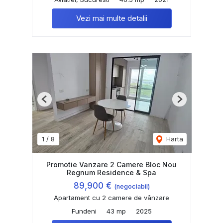
Vezi mai multe detalii
Previous
Next
1
/
8
Harta
Promotie Vanzare 2 Camere Bloc Nou
Regnum Residence & Spa
89,900 €
(negociabil)
Apartament cu 2 camere de vânzare
Fundeni
43 mp
2025