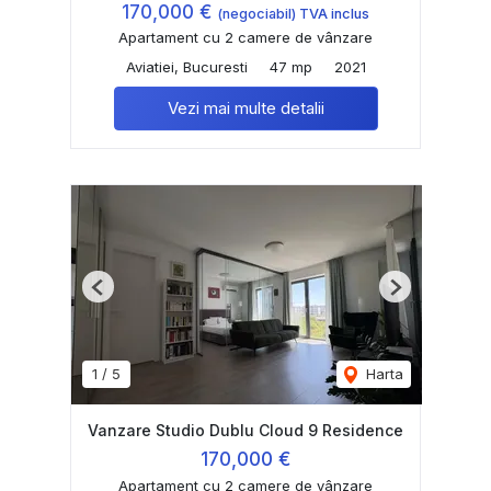
170,000 €
(negociabil) TVA inclus
Apartament cu 2 camere de vânzare
Aviatiei, Bucuresti
47 mp
2021
Vezi mai multe detalii
Previous
Next
1
/
5
Harta
Vanzare Studio Dublu Cloud 9 Residence
170,000 €
Apartament cu 2 camere de vânzare