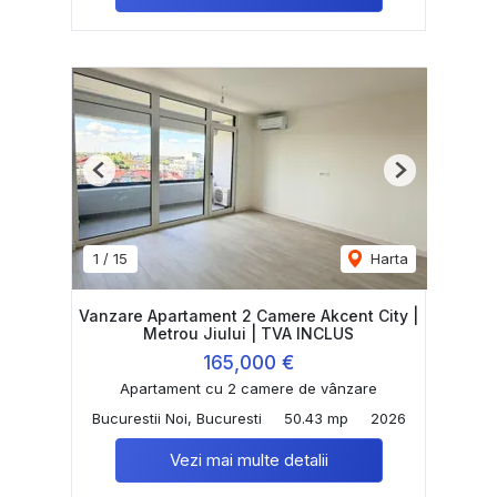
Previous
Next
1
/
15
Harta
Vanzare Apartament 2 Camere Akcent City |
Metrou Jiului | TVA INCLUS
165,000 €
Apartament cu 2 camere de vânzare
Bucurestii Noi, Bucuresti
50.43 mp
2026
Vezi mai multe detalii