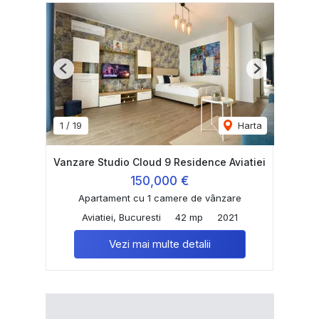
Previous
Next
1
/
19
Harta
Vanzare Studio Cloud 9 Residence Aviatiei
150,000 €
Apartament cu 1 camere de vânzare
Aviatiei, Bucuresti
42 mp
2021
Vezi mai multe detalii