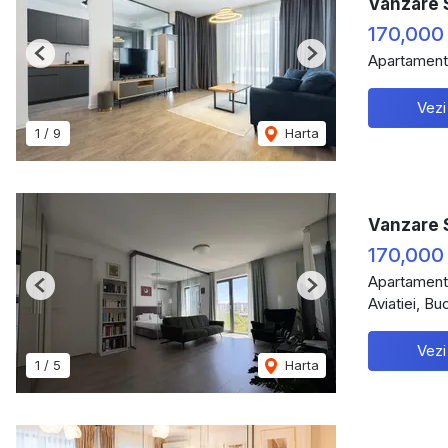
Vanzare 
170,000
Apartament
Previous
Next
Vezi
1
/
9
Harta
Vanzare 
170,000
Apartament
Previous
Next
Aviatiei, Bu
Vezi
1
/
5
Harta