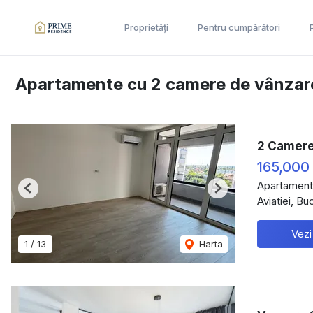
Proprietăți
Pentru cumpărători
Apartamente cu 2 camere de vânzare
2 Camere 
165,000
Apartament
Previous
Next
Aviatiei, Bu
Vezi
1
/
13
Harta