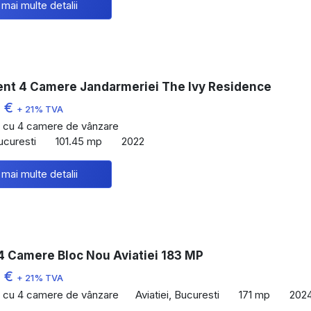
 mai multe detalii
nt 4 Camere Jandarmeriei The Ivy Residence
0 €
+ 21% TVA
 cu 4 camere de vânzare
ucuresti
101.45 mp
2022
 mai multe detalii
4 Camere Bloc Nou Aviatiei 183 MP
0 €
+ 21% TVA
 cu 4 camere de vânzare
Aviatiei, Bucuresti
171 mp
202