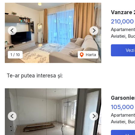
Vanzare 
210,000
Apartament
Previous
Next
Aviatiei, Bu
Vezi
1
/
10
Harta
Te-ar putea interesa și:
Garsonie
105,000
Apartament
Previous
Next
Aviatiei, Bu