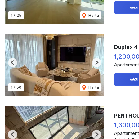
Vezi
1
/
25
Harta
Duplex 4
1,200,0
Apartament
Previous
Next
Vezi
1
/
50
Harta
PENTHOUS
1,300,0
Apartament
Previous
Next