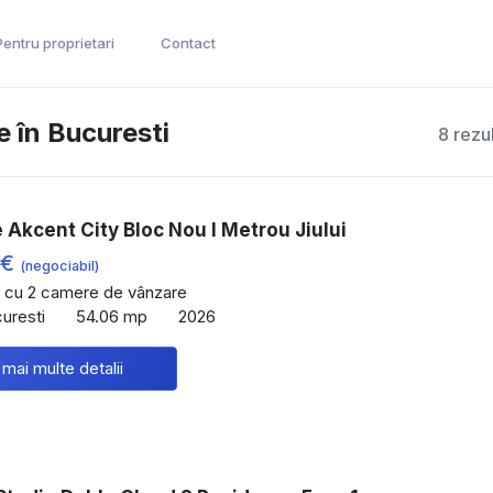
Pentru proprietari
Contact
 în Bucuresti
8 rezu
Akcent City Bloc Nou I Metrou Jiului
 €
(negociabil)
 cu 2 camere de vânzare
curesti
54.06 mp
2026
 mai multe detalii