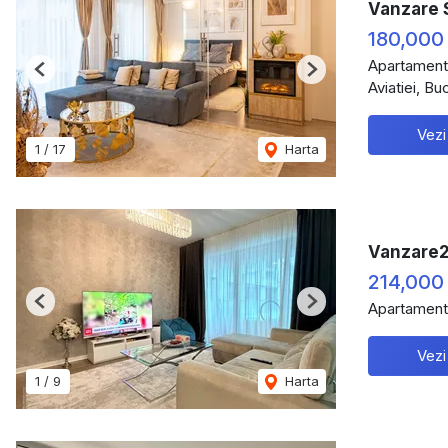
Vanzare 
180,000
Apartament
Previous
Next
Aviatiei, Bu
Vezi
1
/
17
Harta
Vanzare2
214,000
Apartament
Previous
Next
Vezi
1
/
9
Harta