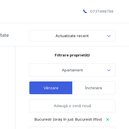
0737498766
ltate
Actualizate recent
Filtrare proprietăți
Apartament
Vânzare
Închiriere
Bucuresti (oraș în jud. Bucuresti Ilfov)