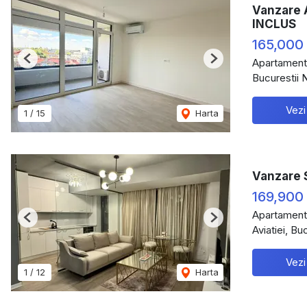
Vanzare 
INCLUS
165,000
Apartament
Previous
Next
Bucurestii 
Vezi
1
/
15
Harta
Vanzare 
169,900
Apartament
Previous
Next
Aviatiei, Bu
Vezi
1
/
12
Harta