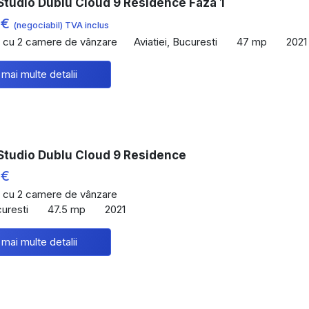
Studio Dublu Cloud 9 Residence Faza 1
 €
(negociabil) TVA inclus
 cu 2 camere de vânzare
Aviatiei, Bucuresti
47 mp
2021
 mai multe detalii
Studio Dublu Cloud 9 Residence
 €
 cu 2 camere de vânzare
curesti
47.5 mp
2021
 mai multe detalii