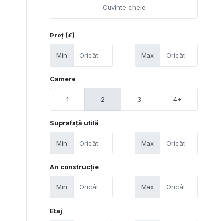
Preț (€)
Min
Max
Camere
1
2
3
4+
Suprafață utilă
Min
Max
An construcție
Min
Max
Etaj