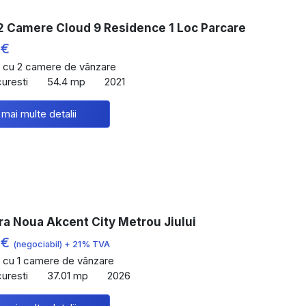
2 Camere Cloud 9 Residence 1 Loc Parcare
 €
 cu 2 camere de vânzare
curesti
54.4 mp
2021
 mai multe detalii
ra Noua Akcent City Metrou Jiului
 €
(negociabil) + 21% TVA
 cu 1 camere de vânzare
curesti
37.01 mp
2026