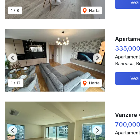
Vezi
1
/
8
Harta
Apartame
335,00
Apartament
Previous
Next
Baneasa, B
Vezi
1
/
17
Harta
Vanzare 
700,00
Apartament
Previous
Next