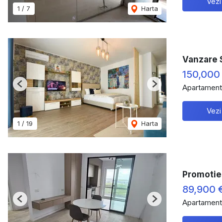
Vezi
1
/
7
Harta
Vanzare 
150,000
Apartament
Previous
Next
Vezi
1
/
19
Harta
Promotie
89,900 
Apartament
Previous
Next